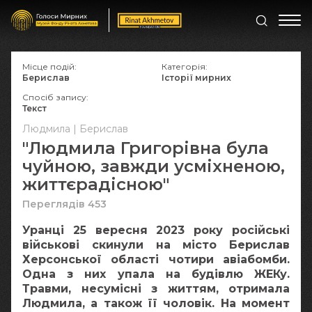
Місце подій:
Категорія:
Берислав
Історії мирних
Спосіб запису:
Текст
Людмила | Берислав
"Людмила Григорівна була
чуйною, завжди усміхненою,
життєрадісною"
Переглядів 453
Уранці 25 вересня 2023 року російські
військові скинули на місто Берислав
Херсонської області чотири авіабомби.
Одна з них упала на будівлю ЖЕКу.
Травми, несумісні з життям, отримала
Людмила, а також її чоловік. На момент