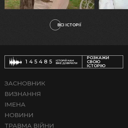
племінницю"
чоловіка у
ВСІ ІСТОРІЇ
РОЗКАЖИ
145485
ІСТОРІЙ НАМ
СВОЮ
ВЖЕ ДОВІРИЛИ
ІСТОРІЮ
ЗАСНОВНИК
ВИЗНАННЯ
ІМЕНА
НОВИНИ
ТРАВМА ВІЙНИ