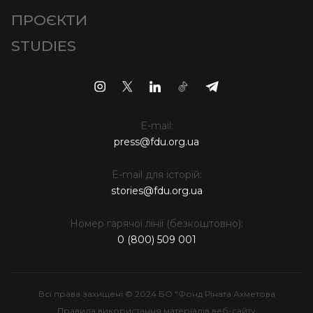
ПРОЄКТИ
STUDIES
E-mail:
press@fdu.org.ua
E-mail для історій:
stories@fdu.org.ua
Номер гарячої лінії (безкоштовно):
0 (800) 509 001
Всі права захищені © 2024 БО "Фонд Ріната Ахметова
Правила використання матеріалів веб-сайту