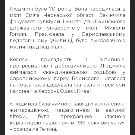
Людмилі було 70 років. Вона народилася в
місті Сміла Черкаської області. Закінчила
факультет культури і мистецтв Ніжинського
державного університету імені Миколи
Гоголя. Працювала у Бериславському
педагогічному училищі, була викладачкою
музичних дисциплін.
Колеги пригадують її активною,
прогресивною і доброзичливою. Людмила
займалася скандинавською ходьбою у
Європейському парку Берислава, каталася
на ковзанах, відвідувала театральні прем'єри
і вистави в Херсоні, Одесі, Києві.
«Людмила була чуйною, завжди усміхненою,
життєрадісною, педагогинею із великої
літери, була прекрасною класною
керівницею нашої групи 1991 року випуску»,
– розповіла Тетяна.