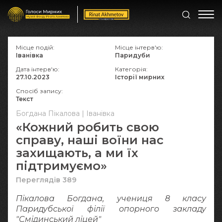
Місце подій:
Місце інтерв'ю:
Іванівка
Паридуби
Дата інтерв'ю:
Категорія:
27.10.2023
Історії мирних
Спосіб запису:
Текст
Богдана Пікалова | Іванівка
«Кожний робить свою
справу, наші воїни нас
захищають, а ми їх
підтримуємо»
Переглядів 389
Пікалова Богдана, учениця 8 класу
Паридубської філії опорного закладу
"Смідинський ліцей"