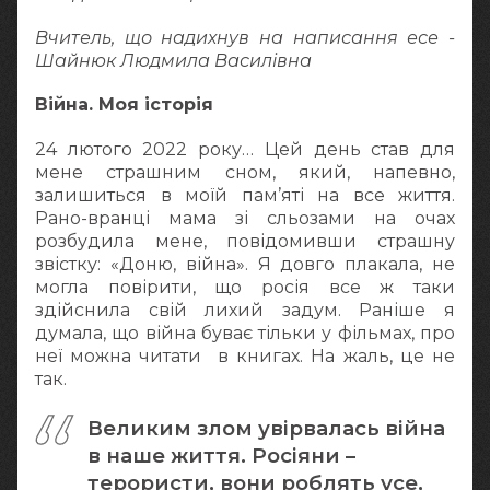
Вчитель, що надихнув на написання есе -
Шайнюк Людмила Василівна
Війна. Моя історія
24 лютого 2022 року… Цей день став для
мене страшним сном, який, напевно,
залишиться в моїй пам’яті на все життя.
Рано-вранці мама зі сльозами на очах
розбудила мене, повідомивши страшну
звістку: «Доню, війна». Я довго плакала, не
могла повірити, що росія все ж таки
здійснила свій лихий задум. Раніше я
думала, що війна буває тільки у фільмах, про
неї можна читати в книгах. На жаль, це не
так.
Великим злом увірвалась війна
в наше життя. Росіяни –
терористи, вони роблять усе,