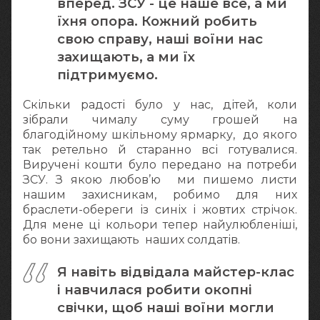
вперед. ЗСУ - це наше все, а ми
їхня опора. Кожний робить
свою справу, наші воїни нас
захищають, а ми їх
підтримуємо.
Скільки радості було у нас, дітей, коли
зібрали чималу суму грошей на
благодійному шкільному ярмарку, до якого
так ретельно й старанно всі готувалися.
Виручені кошти було передано на потреби
ЗСУ. З якою любов’ю ми пишемо листи
нашим захисникам, робимо для них
браслети-обереги із синіх і жовтих стрічок.
Для мене ці кольори тепер найулюбленіші,
бо вони захищають наших солдатів.
Я навіть відвідала майстер-клас
і навчилася робити окопні
свічки, щоб наші воїни могли