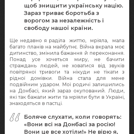
щоб знищити українську націю.
Зараз триває боротьба з
ворогом за незалежність і
свободу нашої країни.
Ще недавно я раділа життю, мріяла, мала
багато планів на майбутнє. Війна вкрала моє
дитинство, змінила бажання й переконання.
Понад усе хочеться миру, не бачити
страждань людей, не ховатися від звуків
повітряної тривоги та нікуди не тікати з
рідної домівки. Війна стала для мене
подвійним ударом. Мої родичі залишились
на Донбасі, який зараз окупований. Люди,
які так бажали жити та мріяли бути в Україні,
знаходяться в пастці.
Боляче слухати, коли говорять:
«Вони всі на Донбасі за росію!
Вони це все хотіли!» Не вірю я,