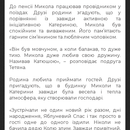
До пенсії Микола працював провідником у
поїздах. Друзі родини згадують, що у
порівнянні із завжди активною та
ініціативною Катериною, Микола був
спокійним та виваженим. Його пам’ятають
гарним сім’янином та люблячим чоловіком.
«Він був мовчуном, а коли балакав, то дуже
тихо. Микола дуже любив свою дружину.
Називав Катюшою», – розповідає подруга
Тетяна.
Родина любила приймати гостей. Друзі
пригадують, що в будинку Миколи та
Катерини завжди була весела і тепла
атмосфера, яку створювали господарі.
«Зустрічали не один новий рік разом, дні
народження, Яблуневий Спас і так просто в
гості одне до одного їздили. Ніколи не
бачила дядю Колю злим. Завжди привітний,