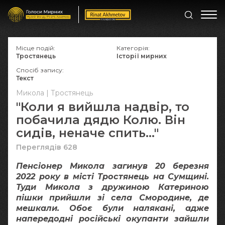
Місце подій:
Категорія:
Тростянець
Історії мирних
Спосіб запису:
Текст
Микола | Тростянець
"Коли я вийшла надвір, то
побачила дядю Колю. Він
сидів, неначе спить…"
Переглядів 628
Пенсіонер Микола загинув 20 березня
2022 року в місті Тростянець на Сумщині.
Туди Микола з дружиною Катериною
пішки прийшли зі села Смородине, де
мешкали. Обоє були налякані, адже
напередодні російські окупанти зайшли