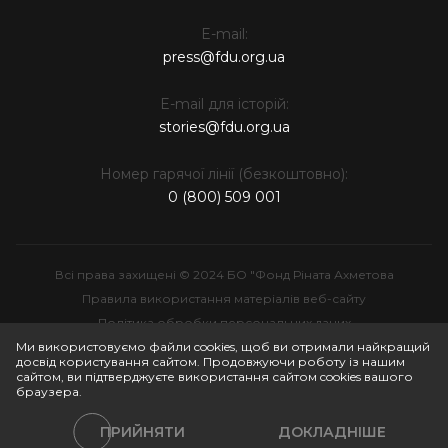
E-mail:
press@fdu.org.ua
E-mail для історій:
stories@fdu.org.ua
Номер гарячої лінії (безкоштовно):
0 (800) 509 001
Всі права захищені © 2024 БО "Фонд Ріната Ахметова
Правила використання матеріалів веб-сайту
Політика обробки персональних даних
Інтелектуальна власність
Ми використовуємо файли cookies, щоб ви отримали найкращий
досвід користування сайтом. Продовжуючи роботу із нашим
сайтом, ви підтверджуєте використання сайтом cookies вашого
браузера.
ПРИЙНЯТИ
ДОКЛАДНІШЕ
Політики сайту