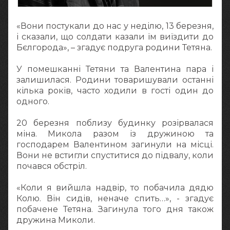
«Вони постукали до нас у неділю, 13 березня,
і сказали, що солдати казали їм виїздити до
Бєлгорода», – згадує подруга родини Тетяна.
У помешканні Тетяни та Валентина пара і
залишилася. Родини товаришували останні
кілька років, часто ходили в гості один до
одного.
20 березня поблизу будинку розірвалася
міна. Микола разом із дружиною та
господарем Валентином загинули на місці.
Вони не встигли спуститися до підвалу, коли
почався обстріл.
«Коли я вийшла надвір, то побачила дядю
Колю. Він сидів, неначе спить…», - згадує
побачене Тетяна. Загинула того дня також
дружина Миколи.