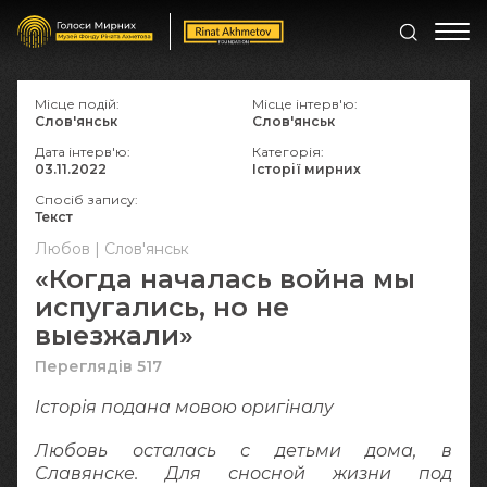
Місце подій:
Місце інтерв'ю:
Слов'янськ
Слов'янськ
Дата інтерв'ю:
Категорія:
03.11.2022
Історії мирних
Спосіб запису:
Текст
Любов | Слов'янськ
«Когда началась война мы
испугались, но не
выезжали»
Переглядів 517
Історія подана мовою оригіналy
Любовь осталась с детьми дома, в
Славянске. Для сносной жизни под