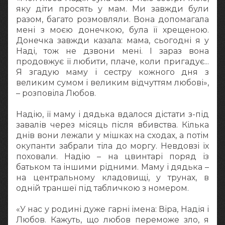
яку діти просять у мам. Ми завжди були
разом, багато розмовляли. Вона допомагала
мені з моєю донечкою, була її хрещеною.
Донечка завжди казала: мама, сьогодні я у
Наді, тож не дзвони мені. І зараз вона
продовжує її любити, плаче, коли пригадує...
Я згадую маму і сестру кожного дня з
великим сумом і великим відчуттям любові»,
– розповіла Любов.
Надію, її маму і дядька вдалося дістати з-під
завалів через місяць після вбивства. Кілька
днів вони лежали у мішках на сходах, а потім
окупанти забрали тіла до моргу. Невдовзі їх
поховали. Надію – на цвинтарі поряд із
батьком та іншими рідними. Маму і дядька –
на центральному кладовищі, у трунах, в
одній траншеї під табличкою з номером.
«У нас у родині дуже гарні імена: Віра, Надія і
Любов. Кажуть, що любов переможе зло, я