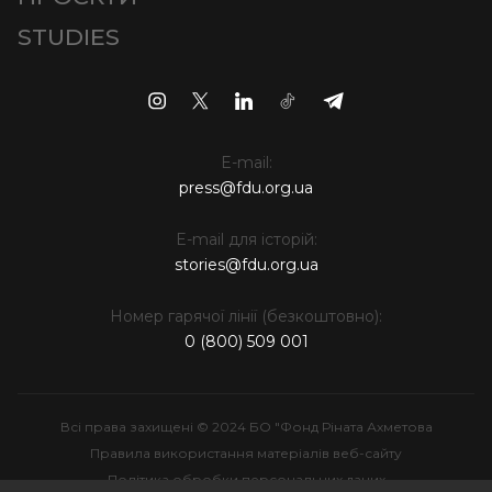
STUDIES
E-mail:
press@fdu.org.ua
E-mail для історій:
stories@fdu.org.ua
Номер гарячої лінії (безкоштовно):
0 (800) 509 001
Всі права захищені © 2024 БО "Фонд Ріната Ахметова
Правила використання матеріалів веб-сайту
Політика обробки персональних даних