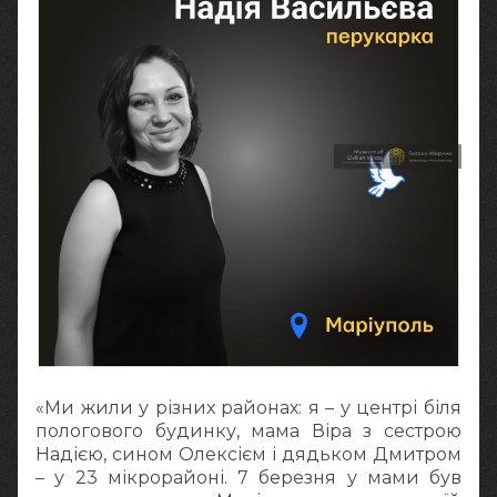
«Ми жили у різних районах: я – у центрі біля
пологового будинку, мама Віра з сестрою
Надією, сином Олексієм і дядьком Дмитром
– у 23 мікрорайоні. 7 березня у мами був