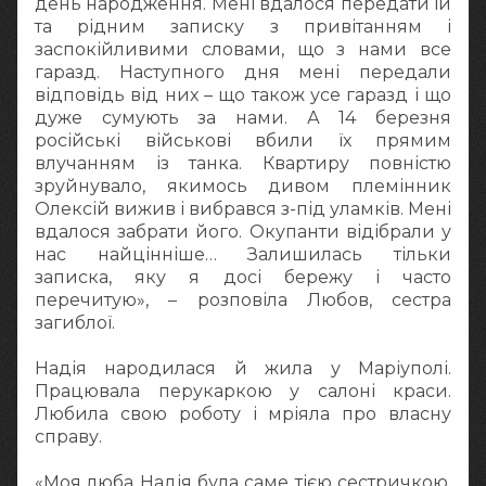
день народження. Мені вдалося передати їй
та рідним записку з привітанням і
заспокійливими словами, що з нами все
гаразд. Наступного дня мені передали
відповідь від них – що також усе гаразд і що
дуже сумують за нами. А 14 березня
російські військові вбили їх прямим
влучанням із танка. Квартиру повністю
зруйнувало, якимось дивом племінник
Олексій вижив і вибрався з-під уламків. Мені
вдалося забрати його. Окупанти відібрали у
нас найцінніше… Залишилась тільки
записка, яку я досі бережу і часто
перечитую», – розповіла Любов, сестра
загиблої.
Надія народилася й жила у Маріуполі.
Працювала перукаркою у салоні краси.
Любила свою роботу і мріяла про власну
справу.
«Моя люба Надія була саме тією сестричкою,