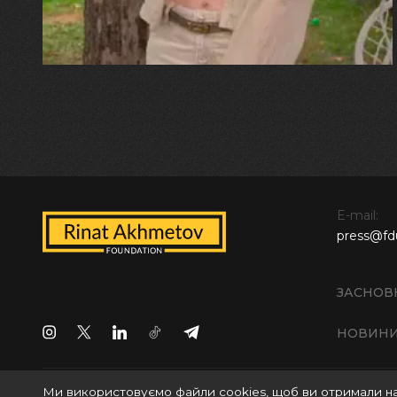
E-mail:
press@fd
ЗАСНОВ
НОВИН
Ми використовуємо файли cookies, щоб ви отримали н
Всі права захищені © 2024 БО "Фонд Ріната Ахметова