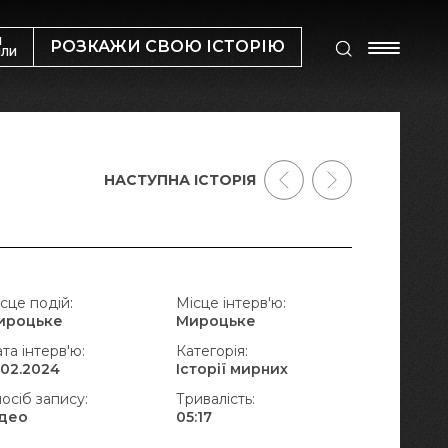
М
РОЗКАЖИ СВОЮ ІСТОРІЮ
ИЛИ
НАСТУПНА ІСТОРІЯ
сце подій:
Місце інтерв'ю:
ироцьке
Мироцьке
та інтерв'ю:
Категорія:
.02.2024
Історії мирних
осіб запису:
Тривалість:
ідео
05:17