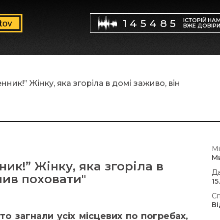
ІСТОРІЙ НА
145485
ВЖЕ ДОВІР
ник!” Жінку, яка згоріла в домі заживо, він
Мі
М
ик!” Жінку, яка згоріла в
Да
лив поховати"
15
Сп
В
о загнали усіх місцевих по погребах,