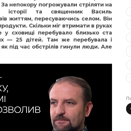
 За непокору погрожували стріляти на
ч історії та священник Василь
зів життям, пересуваючись селом. Він
родукти. Скільки міг втримати в руках
 у сховищі перебувало близько ста
х — 25 дітей. Там же перебувала і
як під час обстрілів гинули люди. Але
По