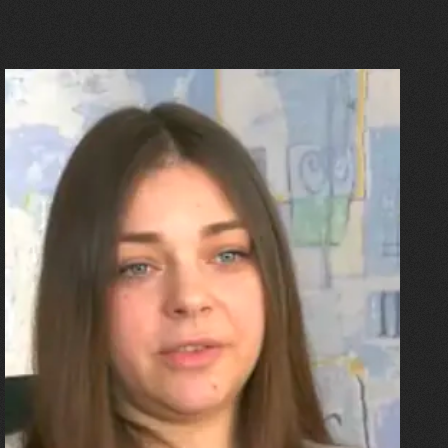
27.07.2026
Олександра Лініченко
"Я перенесла 11 операцій, та
плакала від фантомного
болю. Але маленька донька