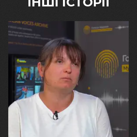
ІНШІ ІСТОРІЇ
29.07.2026
Марина, Ваїд та Аміна Харченко
"Попри всі втрати, ми не
зламалися: тепер я бачу
свого вбитого чоловіка у