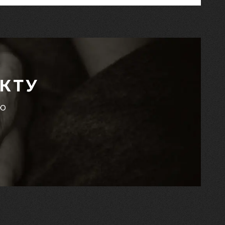
КТУ
єю