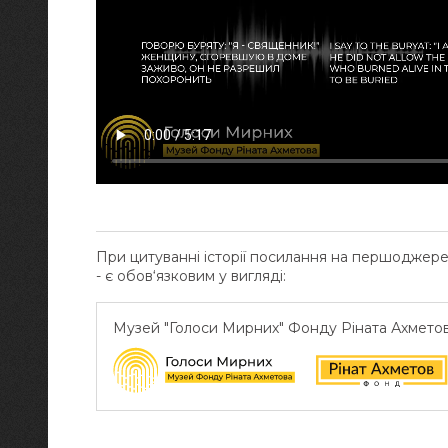
При цитуванні історії посилання на першоджер
- є обов‘язковим у вигляді:
Музей "Голоси Мирних" Фонду Ріната Ахмето