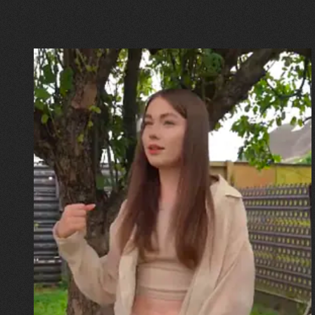
30.07.2026
Калина, Дарина та Віра Папроцькі
"Хвиля була, як від моря,
прозора і велика… Я ледве
встигла схопити племінницю"