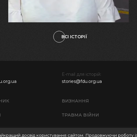
наших дітях"
ВСІ ІСТОРІЇ
E-mail для історій:
u.org.ua
stories@fdu.org.ua
НИК
ВИЗНАННЯ
И
ТРАВМА ВІЙНИ
айкращий досвід користування сайтом. Продовжуючи роботу і
Правила використання матеріалів веб-сайту
Полі