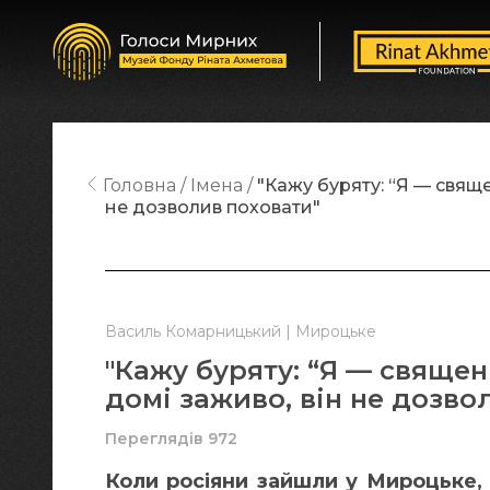
Головна
Імена
"Кажу буряту: “Я — священ
не дозволив поховати"
Василь Комарницький | Мироцьке
"Кажу буряту: “Я — священн
домі заживо, він не дозво
Переглядів 972
Коли росіяни зайшли у Мироцьке, т