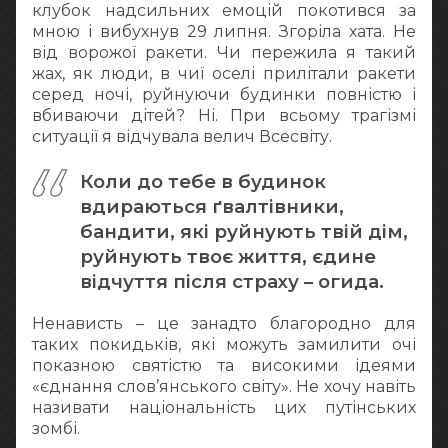
клубок надсильних емоцій покотився за
мною і вибухнув 29 липня. Згоріла хата. Не
від ворожої ракети. Чи пережила я такий
жах, як люди, в чиї оселі прилітали ракети
серед ночі, руйнуючи будинки повністю і
вбиваючи дітей? Ні. При всьому трагізмі
ситуації я відчувала велич Всесвіту.
Коли до тебе в будинок
вдираються ґвалтівники,
бандити, які руйнують твій дім,
руйнують твоє життя, єдине
відчуття після страху ­– огида.
Ненависть – це занадто благородно для
таких покидьків, які можуть замилити очі
показною святістю та високими ідеями
«єднання слов’янського світу». Не хочу навіть
називати національність цих путінських
зомбі.