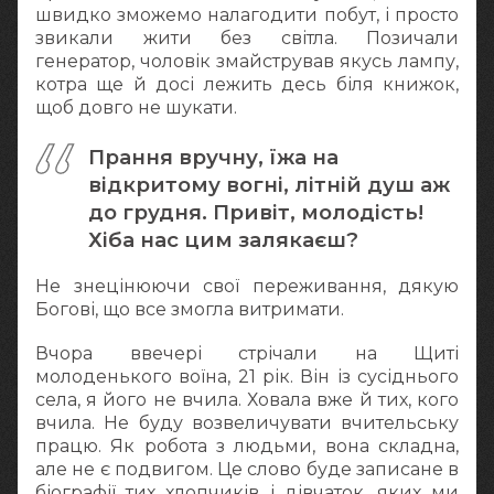
швидко зможемо налагодити побут, і просто
звикали жити без світла. Позичали
генератор, чоловік змайстрував якусь лампу,
котра ще й досі лежить десь біля книжок,
щоб довго не шукати.
Прання вручну, їжа на
відкритому вогні, літній душ аж
до грудня. Привіт, молодість!
Хіба нас цим залякаєш?
Не знецінюючи свої переживання, дякую
Богові, що все змогла витримати.
Вчора ввечері стрічали на Щиті
молоденького воїна, 21 рік. Він із сусіднього
села, я його не вчила. Ховала вже й тих, кого
вчила. Не буду возвеличувати вчительську
працю. Як робота з людьми, вона складна,
але не є подвигом. Це слово буде записане в
біографії тих хлопчиків і дівчаток, яких ми