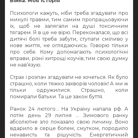
Війна. Моя історія
Психологи кажуть, ніби треба згадувати про
минулі травми, тим самим пропрацьовуючи
їх, щоб не залягали на душі токсичним
тягарем. Я в це не вірю. Переконалася, що всі
дитячі болі треба забути, ступати сміливо у
нове життя, не оглядаючись. Говорю тільки
про себе. Кому допомагають психологічні
вправи, різні хитрощі коучів, тим свою думку
не нав’язую.
Страх і розпач згадувати не хочеться. Як було
страшно, коли тяжко захворів чоловік! А ми ж
тільки одружилися. Страшно, коли
помирали батьки. Та це закон буття.
Ранок 24 лютого… На Україну напала рф. А
потім день 29 липня … Зимового ранку
абсолютне зло показало свою личину. Воно
вдарило в серце болем, смутком, породило
ненависть та рішучість. Енергетичний