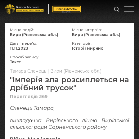
Місце подій:
Місце інтерв'ю:
Вири (Рівненська обл.)
Вири (Рівненська обл.)
Дата інтерв'ю:
Категорія:
11.11.2023
Історії мирних
Спосіб запису:
Текст
Тамара Єленець | Вири (Рівненська обл.)
"Імперія зла розсиплеться на
дрібний трусок"
Переглядів 369
Єленець Тамара,
викладачка Вирівського ліцею Вирівської
сільської ради Сарненського району