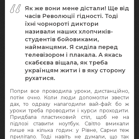
Як же вони мене дістали! Ще від
часів Революції гідності. Тоді
їхні чорнороті диктори
називали наших хлопчиків-
студентів бойовиками,
найманцями. Я сиділа перед
телевізором і плакала. А якась
скабєєва віщала, як треба
українцям жити і в яку сторону
рухатися.
Попри все проводила уроки, дистанційно,
потім очно. Коли люди допомогли звести
дах, то одразу налагодили вай-фай: бо ж
уроки треба проводити і курси проходити.
Придбала пластиковий стіл, щоб не на
підлозі ставити ноутбук. Світло вмикали
лише на кілька годин: у Рівне, Сарни теж
прилітало. Тоді навіть не думали, що так