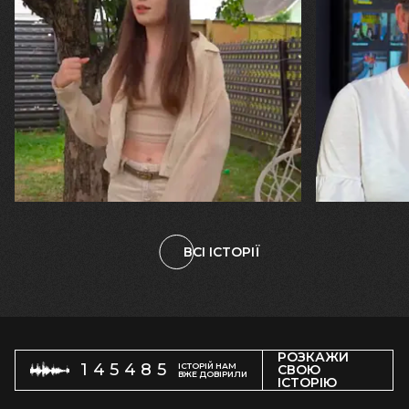
30.07.2026
29.07.2026
Калина, Дарина та Віра Папроцькі
Марина, Ваїд
"Хвиля була, як від моря, прозора і
"Попри всі
велика… Я ледве встигла схопити
тепер я ба
племінницю"
чоловіка у
ВСІ ІСТОРІЇ
РОЗКАЖИ
145485
ІСТОРІЙ НАМ
СВОЮ
ВЖЕ ДОВІРИЛИ
ІСТОРІЮ