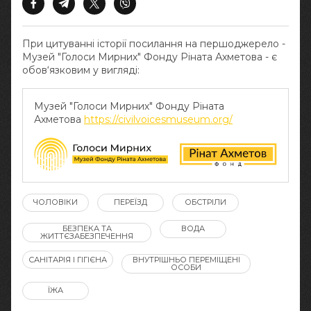
При цитуванні історії посилання на першоджерело -
Музей "Голоси Мирних" Фонду Ріната Ахметова - є
обов‘язковим у вигляді:
Музей "Голоси Мирних" Фонду Ріната
Ахметова
https://civilvoicesmuseum.org/
ЧОЛОВІКИ
ПЕРЕЇЗД
ОБСТРІЛИ
БЕЗПЕКА ТА
ВОДА
ЖИТТЄЗАБЕЗПЕЧЕННЯ
САНІТАРІЯ І ГІГІЄНА
ВНУТРІШНЬО ПЕРЕМІЩЕНІ
ОСОБИ
ЇЖА