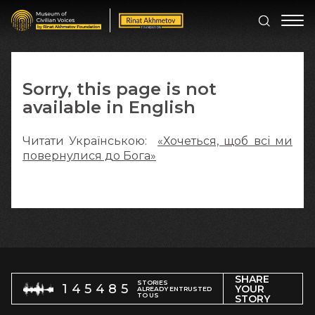
Sorry, this page is not
available in English
Читати Українською:
«Хочеться, щоб всі ми
повернулися до Бога»
SHARE
STORIES
145485
YOUR
ALREADY ENTRUSTED
TO US
STORY