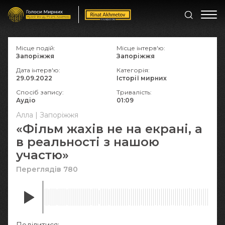
Місце подій:
Місце інтерв'ю:
Запоріжжя
Запоріжжя
Дата інтерв'ю:
Категорія:
29.09.2022
Історії мирних
Спосіб запису:
Тривалість:
Аудіо
01:09
Алла | Запоріжжя
«Фільм жахів не на екрані, а
в реальності з нашою
участю»
Переглядів 780