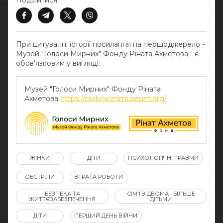
Поділитися:
При цитуванні історії посилання на першоджерело -
Музей "Голоси Мирних" Фонду Ріната Ахметова - є
обов‘язковим у вигляді:
Музей "Голоси Мирних" Фонду Ріната
Ахметова
https://civilvoicesmuseum.org/
ЖІНКИ
ДІТИ
ПСИХОЛОГІЧНІ ТРАВМИ
ОБСТРІЛИ
ВТРАТА РОБОТИ
БЕЗПЕКА ТА
СІМ'Ї З ДВОМА І БІЛЬШЕ
ЖИТТЄЗАБЕЗПЕЧЕННЯ
ДІТЬМИ
ДІТИ
ПЕРШИЙ ДЕНЬ ВІЙНИ