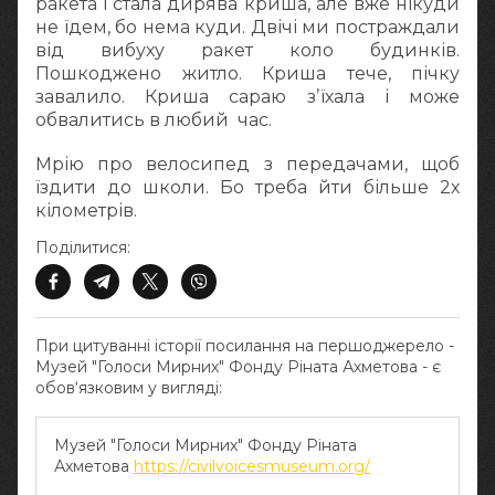
ракета і стала дирява криша, але вже нікуди
не їдем, бо нема куди. Двічі ми постраждали
від вибуху ракет коло будинків.
Пошкоджено житло. Криша тече, пічку
завалило. Криша сараю зʼїхала і може
обвалитись в любий час.
Мрію про велосипед з передачами, щоб
їздити до школи. Бо треба йти більше 2х
кілометрів.
Поділитися:
При цитуванні історії посилання на першоджерело -
Музей "Голоси Мирних" Фонду Ріната Ахметова - є
обов‘язковим у вигляді:
Музей "Голоси Мирних" Фонду Ріната
Ахметова
https://civilvoicesmuseum.org/