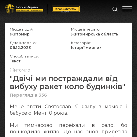
Місце подій:
Місце інтерв'ю:
Житомир
Житомирська область
Дата інтерв'ю:
Категорія:
06.12.2023
Історії мирних
Спосіб запису:
Текст
Житомир
"Двічі ми постраждали від
вибуху ракет коло будинків"
Переглядів 336
Мене звати Святослав. Я живу з мамою і
бабусею. Мені 10 років.
Ми тимчасово переїхали в село, бо
пошкодило житло. До нас знов прилетіла