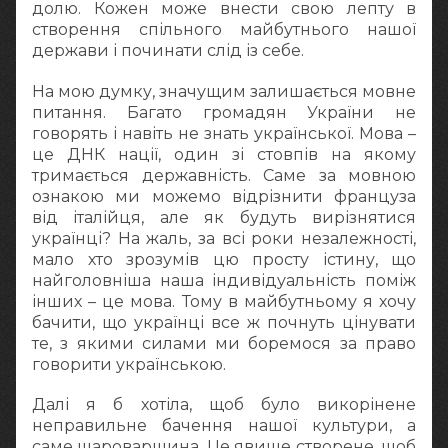
долю. Кожен може внести свою лепту в
створення спільного майбутнього нашої
держави і починати слід із себе.
На мою думку, значущим залишається мовне
питання. Багато громадян України не
говорять і навіть не знать української. Мова –
це ДНК нації, один зі стовпів на якому
тримається державність. Саме за мовною
ознакою ми можемо відрізнити француза
від італійця, але як будуть вирізнятися
українці? На жаль, за всі роки незалежності,
мало хто зрозумів цю просту істину, що
найголовніша наша індивідуальність поміж
інших – це мова. Тому в майбутньому я хочу
бачити, що українці все ж почнуть цінувати
те, з якими силами ми боремося за право
говорити українською.
Далі я б хотіла, щоб було викорінене
неправильне бачення нашої культури, а
саме шароварщина. Це явище створене, щоб