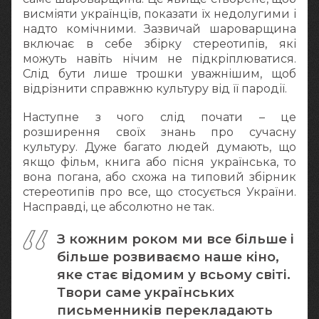
висміяти українців, показати їх недолугими і
надто комічними. Зазвичай шароварщина
включає в себе збірку стереотипів, які
можуть навіть нічим не підкріплюватися.
Слід бути лише трошки уважнішим, щоб
відрізнити справжню культуру від її пародії.
Наступне з чого слід почати – це
розширення своїх знань про сучасну
культуру. Дуже багато людей думають, що
якщо фільм, книга або пісня українська, то
вона погана, або схожа на типовий збірник
стереотипів про все, що стосується України.
Насправді, це абсолютно не так.
З кожним роком ми все більше і
більше розвиваємо наше кіно,
яке стає відомим у всьому світі.
Твори саме українських
письменників перекладають