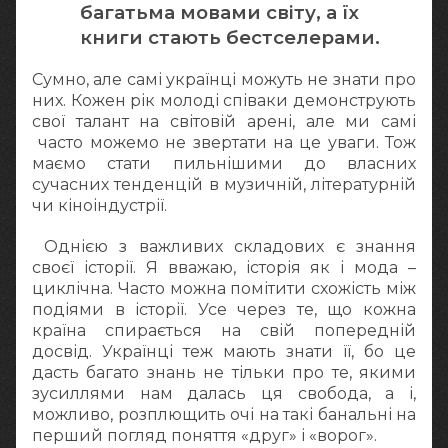
багатьма мовами світу, а їх
книги стають бестселерами.
Сумно, але самі українці можуть не знати про
них. Кожен рік молоді співаки демонструють
свої талант на світовій арені, але ми самі
часто можемо не звертати на це уваги. Тож
маємо стати пильнішими до власних
сучасних тенденцій в музичній, літературній
чи кіноіндустрії.
Однією з важливих складових є знання
своєї історії. Я вважаю, історія як і мода –
циклічна. Часто можна помітити схожість між
подіями в історії. Усе через те, що кожна
країна спирається на свій попередній
досвід. Українці теж мають знати її, бо це
дасть багато знань не тільки про те, якими
зусиллями нам далась ця свобода, а і,
можливо, розплющить очі на такі банальні на
перший погляд поняття «друг» і «ворог».