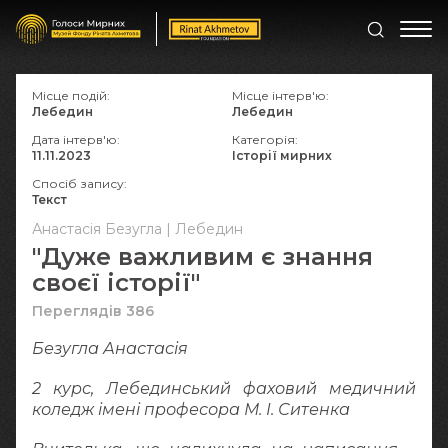
Місце подій:
Місце інтерв'ю:
Лебедин
Лебедин
Дата інтерв'ю:
Категорія:
11.11.2023
Історії мирних
Спосіб запису:
Текст
Анастасія Безугла | Лебедин
"Дуже важливим є знання
своєї історії"
Переглядів 386
Безугла Анастасія
2 курс, Лебединський фаховий медичний
коледж імені професора М. І. Ситенка