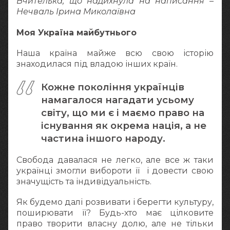
Вчителька, що надихнула на написання –
Нечваль Ірина Миколаївна
Моя Україна майбутнього
Наша країна майже всю свою історію
знаходилася під владою інших країн.
Кожне покоління українців
намагалося нагадати усьому
світу, що ми є і маємо право на
існування як окрема нація, а не
частина іншого народу.
Свобода давалася не легко, але все ж таки
українці змогли вибороти її і довести свою
значущість та індивідуальність.
Як будемо далі розвивати і берегти культуру,
поширювати її? Будь-хто має цілковите
право творити власну долю, але не тільки