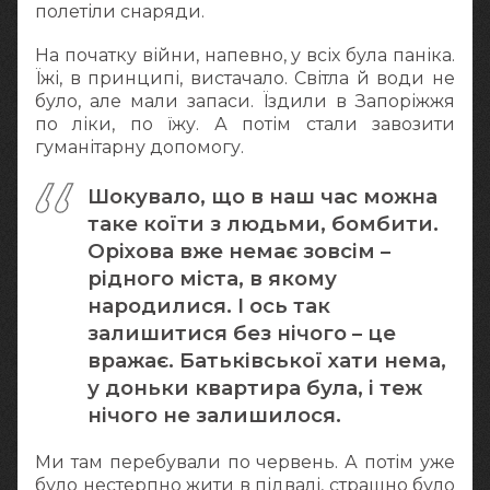
полетіли снаряди.
На початку війни, напевно, у всіх була паніка.
Їжі, в принципі, вистачало. Світла й води не
було, але мали запаси. Їздили в Запоріжжя
по ліки, по їжу. А потім стали завозити
гуманітарну допомогу.
Шокувало, що в наш час можна
таке коїти з людьми, бомбити.
Оріхова вже немає зовсім –
рідного міста, в якому
народилися. І ось так
залишитися без нічого – це
вражає. Батьківської хати нема,
у доньки квартира була, і теж
нічого не залишилося.
Ми там перебували по червень. А потім уже
було нестерпно жити в підвалі, страшно було