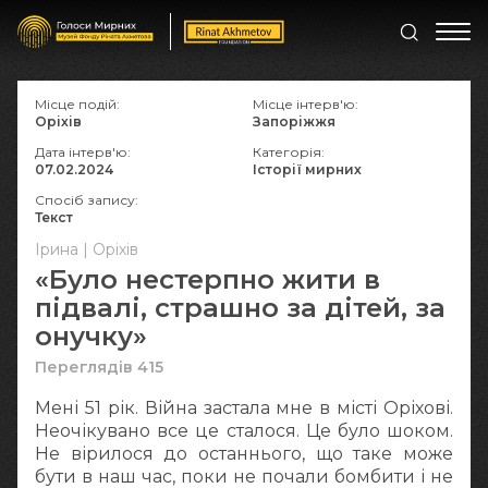
Місце подій:
Місце інтерв'ю:
Оріхів
Запоріжжя
Дата інтерв'ю:
Категорія:
07.02.2024
Історії мирних
Спосіб запису:
Текст
Ірина | Оріхів
«Було нестерпно жити в
підвалі, страшно за дітей, за
онучку»
Переглядів 415
Мені 51 рік. Війна застала мне в місті Оріхові.
Неочікувано все це сталося. Це було шоком.
Не вірилося до останнього, що таке може
бути в наш час, поки не почали бомбити і не