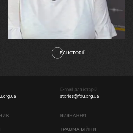
зламалися: тепер я бачу
свого вбитого чоловіка у
наших дітях"
ВСІ ІСТОРІЇ
E-mail для історій:
u.org.ua
stories@fdu.org.ua
НИК
ВИЗНАННЯ
И
ТРАВМА ВІЙНИ