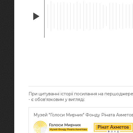
При цитуванні історії посилання на першоджер
- є обов‘язковим у вигляді:
Музей "Голоси Мирних" Фонду Ріната Ахмето