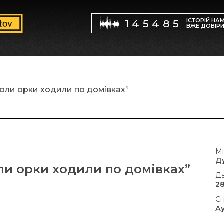
ІСТОРІЙ НА
145485
ВЖЕ ДОВІР
оли орки ходили по домівках”
Мі
Д
ли орки ходили по домівках”
Да
28
Сп
А