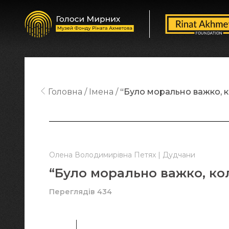
Головна
Імена
“Було морально важко, к
Олена Володимирівна Петях | Дудчани
“Було морально важко, ко
Переглядів 434