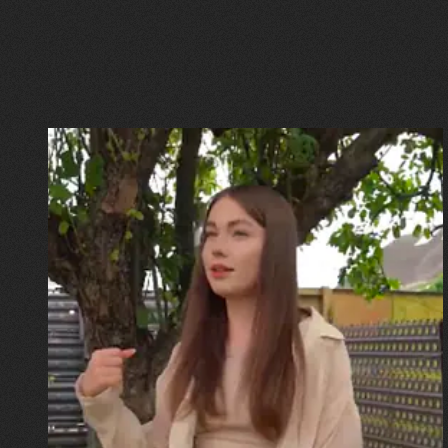
30.07.2026
Калина, Дарина та Віра Папроцькі
"Хвиля була, як від моря,