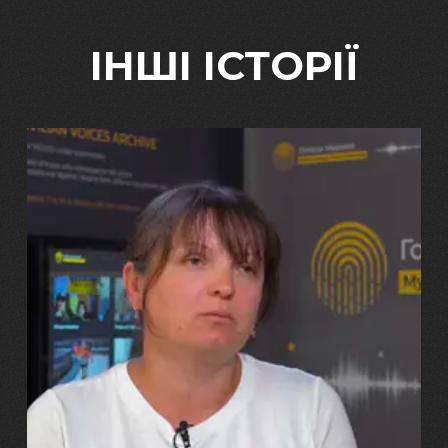
ІНШІ ІСТОРІЇ
29.07.2026
Марина, Ваїд та Аміна Харченко
"Попри всі втрати, ми не