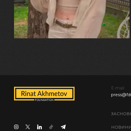
прозора і велика… Я ледве
встигла схопити племінницю"
E-mail:
press@fd
ЗАСНОВ
НОВИН