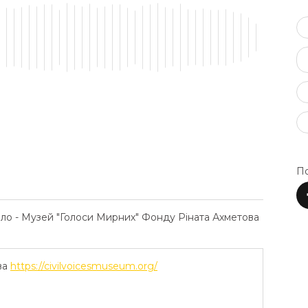
По
ело - Музей "Голоси Мирних" Фонду Ріната Ахметова
ва
https://civilvoicesmuseum.org/