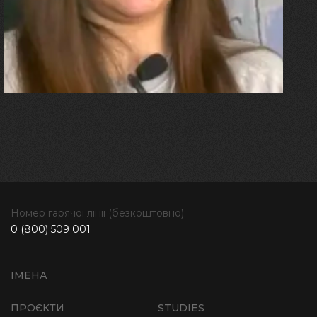
плакала від фантомного
болю. Але маленька донька
бере за руку і змушує йти
далі"
Номер гарячої лінії (безкоштовно):
0 (800) 509 001
ІМЕНА
ПРОЄКТИ
STUDIES