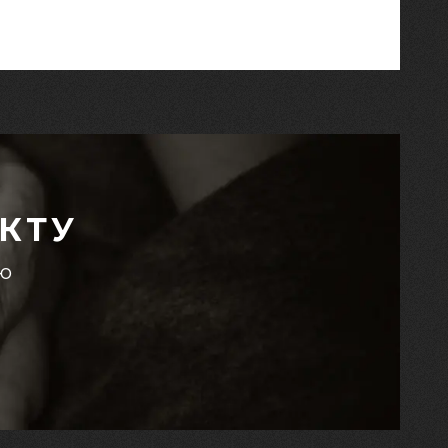
КТУ
єю