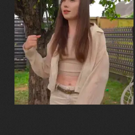
30.07.2026
Калина, Дарина та Віра Папроцькі
"Хвиля була, як від моря,
прозора і велика… Я ледве
встигла схопити племінницю"