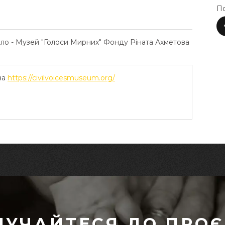
По
ело - Музей "Голоси Мирних" Фонду Ріната Ахметова
ва
https://civilvoicesmuseum.org/
ЛУЧАЙТЕСЯ ДО ПРОЄ