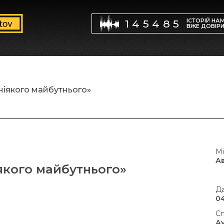
ІСТОРІЙ НА
145485
ВЖЕ ДОВІР
 ніякого майбутнього»
Мі
А
іякого майбутнього»
Да
04
Сп
А