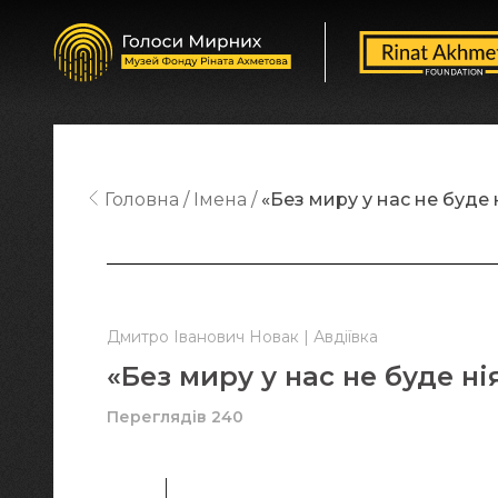
Головна
Імена
«Без миру у нас не буде
Дмитро Іванович Новак | Авдіївка
«Без миру у нас не буде н
Переглядів 240