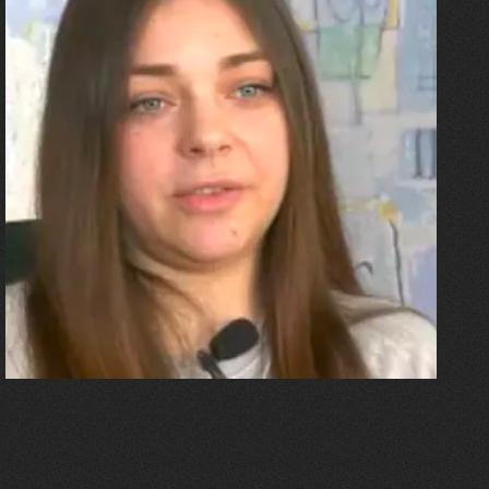
27.07.2026
Олександра Лініченко
"Я перенесла 11 операцій, та
плакала від фантомного
болю. Але маленька донька
бере за руку і змушує йти
далі"