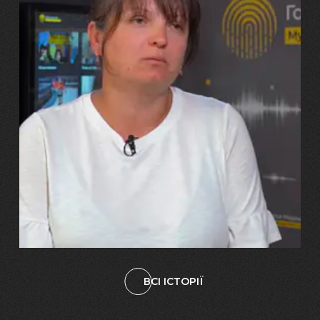
29.07.2026
Марина, Ваїд та Аміна Харченко
"Попри всі втрати, ми не
зламалися: тепер я бачу
свого вбитого чоловіка у
наших дітях"
ВСІ ІСТОРІЇ