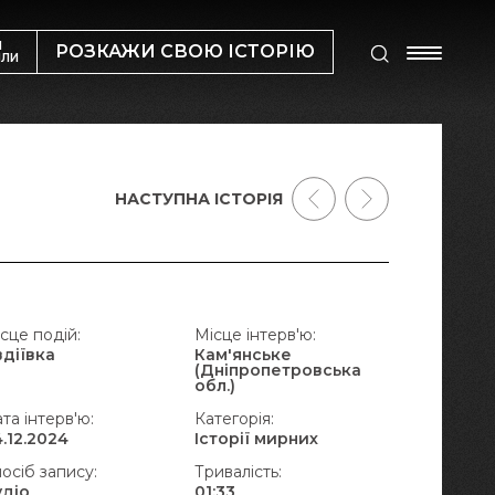
М
РОЗКАЖИ СВОЮ ІСТОРІЮ
ИЛИ
НАСТУПНА ІСТОРІЯ
сце подій:
Місце інтерв'ю:
вдіївка
Кам'янське
(Дніпропетровська
обл.)
та інтерв'ю:
Категорія:
.12.2024
Історії мирних
осіб запису:
Тривалість:
удіо
01:33