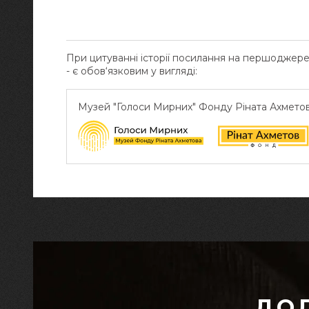
При цитуванні історії посилання на першоджер
- є обов‘язковим у вигляді:
Музей "Голоси Мирних" Фонду Ріната Ахмето
ДО