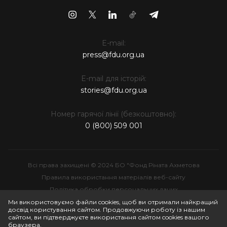
E-mail:
press@fdu.org.ua
E-mail для історій:
stories@fdu.org.ua
Номер гарячої лінії (безкоштовно):
0 (800) 509 001
Всі права захищені © 2024 БО "Фонд Ріната Ахметова
Правила використання матеріалів веб-сайту
Політика обробки персональних даних
Інтелектуальна власність
Ми використовуємо файли cookies, щоб ви отримали найкращий
досвід користування сайтом. Продовжуючи роботу із нашим
сайтом, ви підтверджуєте використання сайтом cookies вашого
браузера.