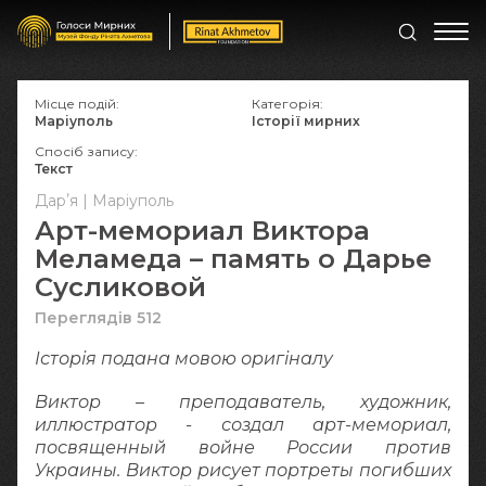
Місце подій:
Категорія:
Маріуполь
Історії мирних
Спосіб запису:
Текст
Дарʼя | Маріуполь
Арт-мемориал Виктора
Меламеда – память о Дарье
Сусликовой
Переглядів 512
Історія подана мовою оригіналy
Виктор – преподаватель, художник,
иллюстратор - создал арт-мемориал,
посвященный войне России против
Украины. Виктор рисует портреты погибших