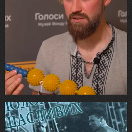
05.12.2025
Віталій Боднар
"Я передаю цей унікальний реабілітаційний
масажер як артефакт до Музею"