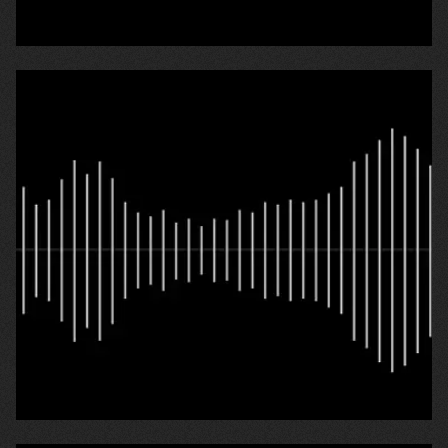
«Почати з чистого аркуша набагато складніше,
ніж здається»
22.04.2026
Наталія Олександрівна Марковіна
«Ми не стали чекати, доки ситуація
загостриться й виїхали»