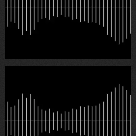
25.04.2026
Ганна Володимирівна Беззапонна
«Виживаю на соціальні виплати, бо ні роботи, ні
пенсії у мене немає»