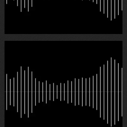
25.04.2026
Любов Лазарівна Безсонова
«Недавно нам повідомили, що наш будинок
зруйнований»
24.04.2026
Тетяна Аркадіївна Прокопенко