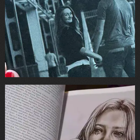
24.06.2025
Інна Негода
Артефакт - книга “Подорожі щасливих” про
силу людського духу