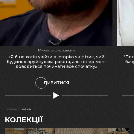
Михайло Висоцький
«Я б не хотів увійти в історію як фізик, чий
"Поп
будинок зруйнувала ракета, але тепер мені
бач
доводиться починати все спочатку»
ДИВИТИСЯ
Головна
Імена
КОЛЕКЦІЇ