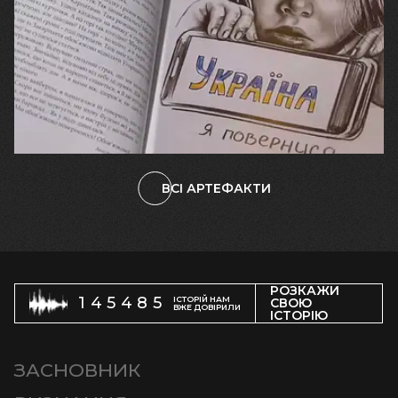
19.06.2025
Володимир Ребров
Малюнки як літопис війни від митця
Володимира Реброва
ВСІ АРТЕФАКТИ
РОЗКАЖИ
145485
ІСТОРІЙ НАМ
СВОЮ
ВЖЕ ДОВІРИЛИ
ІСТОРІЮ
ЗАСНОВНИК