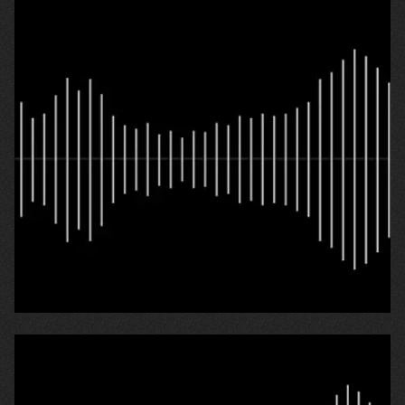
22.04.2026
Василь
«Я втратив сина й залишився без даху над
головою»