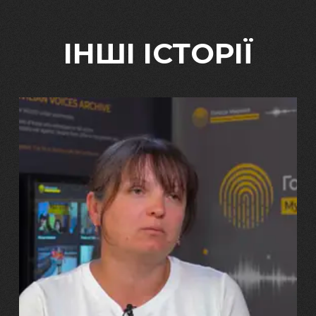
ІНШІ ІСТОРІЇ
29.07.2026
Марина, Ваїд та Аміна Харченко
"Попри всі втрати, ми не