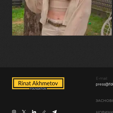
прозора і велика… Я ледве
встигла схопити племінницю"
E-mail:
press@fd
ЗАСНОВ
НОВИН