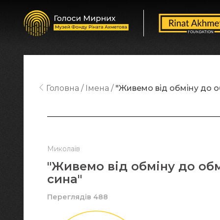
Головна
Імена
"Живемо від обміну до о
Миколаїв
"Живемо від обміну до об
сина"
Переглядів 488