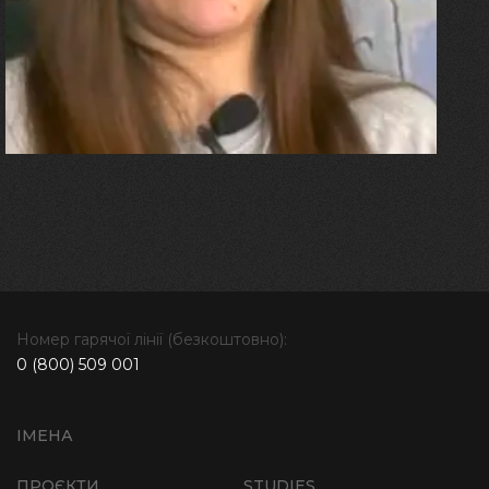
плакала від фантомного
болю. Але маленька донька
бере за руку і змушує йти
далі"
Номер гарячої лінії (безкоштовно):
0 (800) 509 001
ІМЕНА
ПРОЄКТИ
STUDIES