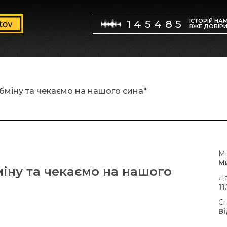
ІСТОРІЙ НА
145485
ВЖЕ ДОВІР
бміну та чекаємо на нашого сина"
Мі
М
міну та чекаємо на нашого
Да
11
Сп
В