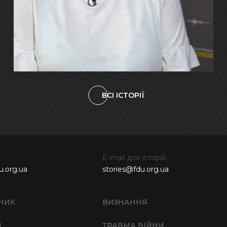
зламалися: тепер я бачу
свого вбитого чоловіка у
наших дітях"
ВСІ ІСТОРІЇ
E-mail для історій:
u.org.ua
stories@fdu.org.ua
НИК
ВИЗНАННЯ
И
ТРАВМА ВІЙНИ