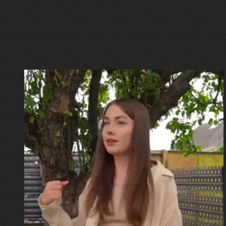
30.07.2026
Калина, Дарина та Віра Папроцькі
"Хвиля була, як від моря,