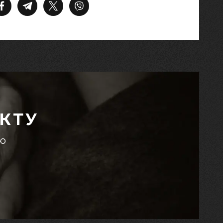
КТУ
єю