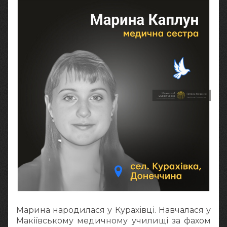
Марина народилася у Курахівці. Навчалася у
Макіївському медичному училищі за фахом