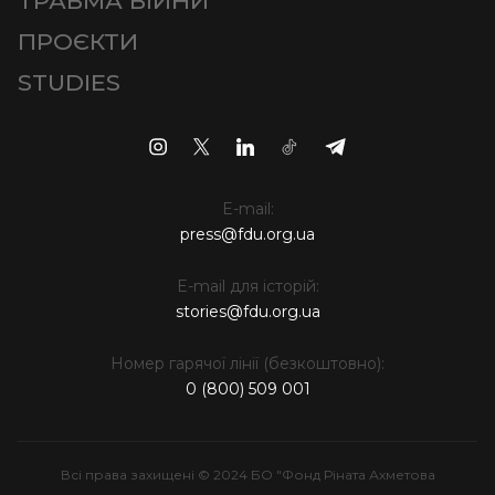
ТРАВМА ВІЙНИ
ПРОЄКТИ
STUDIES
E-mail:
press@fdu.org.ua
E-mail для історій:
stories@fdu.org.ua
Номер гарячої лінії (безкоштовно):
0 (800) 509 001
Всі права захищені © 2024 БО "Фонд Ріната Ахметова