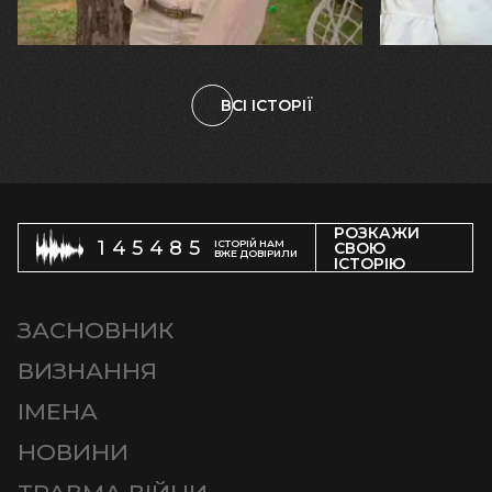
велика… Я ледве встигла схопити
тепер я ба
племінницю"
чоловіка у
ВСІ ІСТОРІЇ
РОЗКАЖИ
145485
ІСТОРІЙ НАМ
СВОЮ
ВЖЕ ДОВІРИЛИ
ІСТОРІЮ
ЗАСНОВНИК
ВИЗНАННЯ
ІМЕНА
НОВИНИ