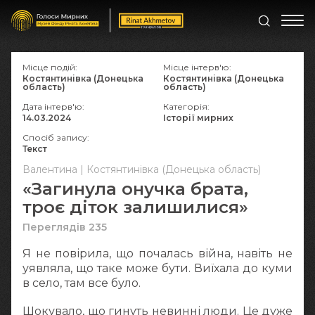
Місце подій:
Місце інтерв'ю:
Костянтинівка (Донецька
Костянтинівка (Донецька
область)
область)
Дата інтерв'ю:
Категорія:
14.03.2024
Історії мирних
Спосіб запису:
Текст
Валентина | Костянтинівка (Донецька область)
«Загинула онучка брата,
троє діток залишилися»
Переглядів 235
Я не повірила, що почалась війна, навіть не
уявляла, що таке може бути. Виїхала до куми
в село, там все було.
Шокувало, що гинуть невинні люди. Це дуже