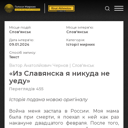
Місце подій:
Місце інтерв'ю:
Слов'янськ
Слов'янськ
Дата інтерв'ю:
Категорія:
09.01.2024
Історії мирних
Спосіб запису:
Текст
Віктор Анатолійович Чернов | Слов'янськ
«Из Славянска я никуда не
уеду»
Переглядів 455
Історія подана мовою оригіналy
Война меня застала в России. Моя мама
была при смерти, я поехал к ней как раз
накануне двадцатого февраля. После того,