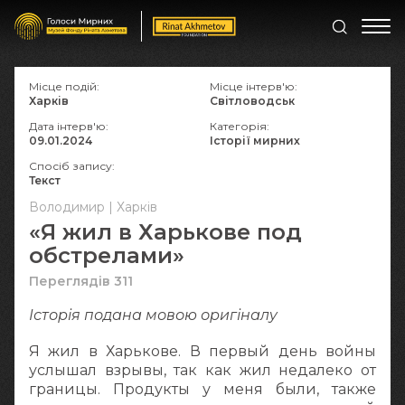
Місце подій:
Місце інтерв'ю:
Харків
Світловодськ
Дата інтерв'ю:
Категорія:
09.01.2024
Історії мирних
Спосіб запису:
Текст
Володимир | Харків
«Я жил в Харькове под
обстрелами»
Переглядів 311
Історія подана мовою оригіналy
Я жил в Харькове. В первый день войны
услышал взрывы, так как жил недалеко от
границы. Продукты у меня были, также