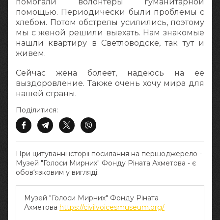
помогали волонтеры гуманитарной
помощью. Периодически были проблемы с
хлебом. Потом обстрелы усилились, поэтому
мы с женой решили выехать. Нам знакомые
нашли квартиру в Светловодске, так тут и
живем.
Сейчас жена болеет, надеюсь на ее
выздоровление. Также очень хочу мира для
нашей страны.
Поділитися:
При цитуванні історії посилання на першоджерело -
Музей "Голоси Мирних" Фонду Ріната Ахметова - є
обов‘язковим у вигляді:
Музей "Голоси Мирних" Фонду Ріната
Ахметова
https://civilvoicesmuseum.org/