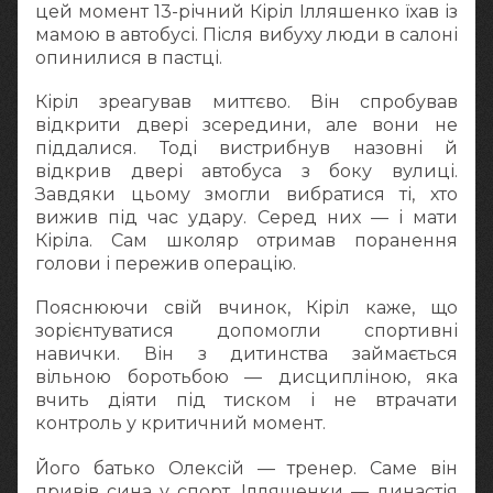
цей момент 13-річний Кіріл Ілляшенко їхав із
мамою в автобусі. Після вибуху люди в салоні
опинилися в пастці.
Кіріл зреагував миттєво. Він спробував
відкрити двері зсередини, але вони не
піддалися. Тоді вистрибнув назовні й
відкрив двері автобуса з боку вулиці.
Завдяки цьому змогли вибратися ті, хто
вижив під час удару. Серед них — і мати
Кіріла. Сам школяр отримав поранення
голови і пережив операцію.
Пояснюючи свій вчинок, Кіріл каже, що
зорієнтуватися допомогли спортивні
навички. Він з дитинства займається
вільною боротьбою — дисципліною, яка
вчить діяти під тиском і не втрачати
контроль у критичний момент.
Його батько Олексій — тренер. Саме він
привів сина у спорт. Ілляшенки — династія