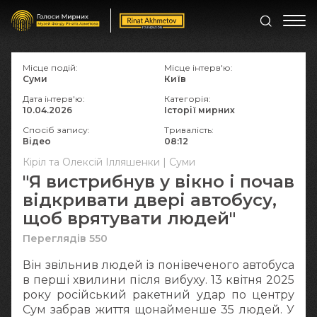
Місце подій:
Місце інтерв'ю:
Суми
Київ
Дата інтерв'ю:
Категорія:
10.04.2026
Історії мирних
Спосіб запису:
Тривалість:
Відео
08:12
Кіріл та Олексій Ілляшенки | Суми
"Я вистрибнув у вікно і почав
відкривати двері автобусу,
щоб врятувати людей"
Переглядів 550
Він звільнив людей із понівеченого автобуса
в перші хвилини після вибуху. 13 квітня 2025
року російський ракетний удар по центру
Сум забрав життя щонайменше 35 людей. У