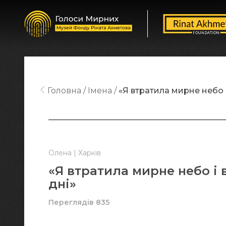
Головна
Імена
«Я втратила мирне небо 
Олена | Харків
«Я втратила мирне небо і 
дні»
Переглядів 835