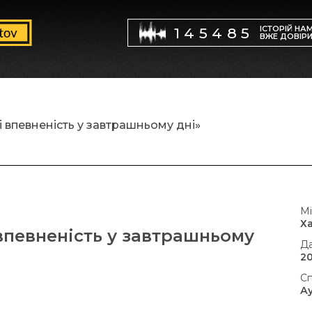
ІСТОРІЙ НА
145485
ВЖЕ ДОВІР
і впевненість у завтрашньому дні»
Мі
Х
впевненість у завтрашньому
Да
20
Сп
А