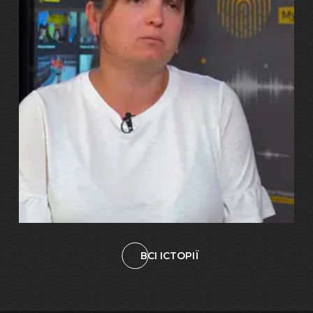
29.07.2026
Марина, Ваїд та Аміна Харченко
"Попри всі втрати, ми не
зламалися: тепер я бачу
свого вбитого чоловіка у
наших дітях"
ВСІ ІСТОРІЇ