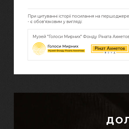
При цитуванні історії посилання на першоджер
- є обов‘язковим у вигляді:
Музей "Голоси Мирних" Фонду Ріната Ахмето
ДО