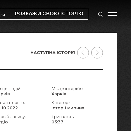
М
РОЗКАЖИ СВОЮ ІСТОРІЮ
ИЛИ
НАСТУПНА ІСТОРІЯ
сце подій:
Місце інтерв'ю:
арків
Харків
та інтерв'ю:
Категорія:
.10.2022
Історії мирних
осіб запису:
Тривалість:
удіо
03:37