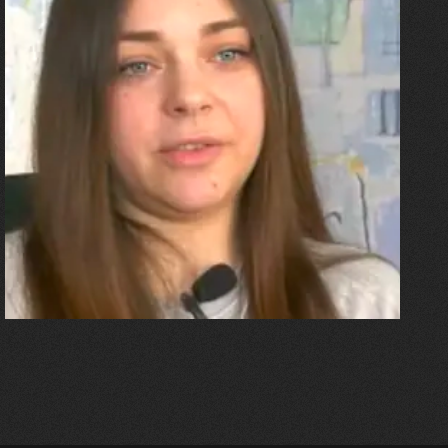
27.07.2026
Олександра Лініченко
"Я перенесла 11 операцій, та
плакала від фантомного
болю. Але маленька донька
бере за руку і змушує йти
далі"