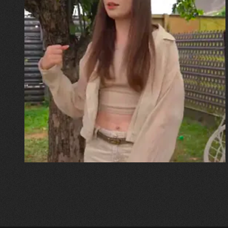
30.07.2026
Калина, Дарина та Віра Папроцькі
"Хвиля була, як від моря,
прозора і велика… Я ледве
встигла схопити племінницю"