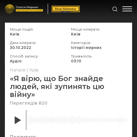
Місце подій:
Місце інтерв'ю:
Київ
Київ
Дата інтерв'ю:
Категорія:
30.10.2022
Історії мирних
Спосіб запису:
Тривалість:
Аудіо
03:10
Наталя | Київ
«Я вірю, що Бог знайде
людей, які зупинять цю
війну»
Переглядів 820