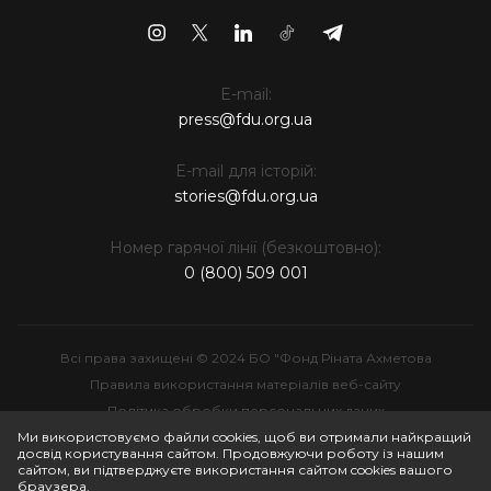
E-mail:
press@fdu.org.ua
E-mail для історій:
stories@fdu.org.ua
Номер гарячої лінії (безкоштовно):
0 (800) 509 001
Всі права захищені © 2024 БО "Фонд Ріната Ахметова
Правила використання матеріалів веб-сайту
Політика обробки персональних даних
Інтелектуальна власність
Ми використовуємо файли cookies, щоб ви отримали найкращий
досвід користування сайтом. Продовжуючи роботу із нашим
сайтом, ви підтверджуєте використання сайтом cookies вашого
браузера.