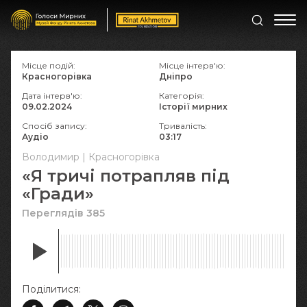
Місце подій:
Місце інтерв'ю:
Красногорівка
Дніпро
Дата інтерв'ю:
Категорія:
09.02.2024
Історії мирних
Спосіб запису:
Тривалість:
Аудіо
03:17
Володимир | Красногорівка
«Я тричі потрапляв під
«Гради»
Переглядів 385
Поділитися: