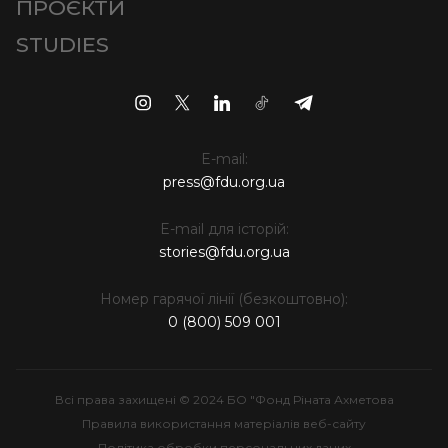
ПРОЄКТИ
STUDIES
E-mail:
press@fdu.org.ua
E-mail для історій:
stories@fdu.org.ua
Номер гарячої лінії (безкоштовно):
0 (800) 509 001
Всі права захищені © 2024 БО "Фонд Ріната Ахметова
Правила використання матеріалів веб-сайту
Політика обробки персональних даних