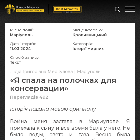
Місце подій:
Місце інтерв'ю:
Маріуполь
Кропивницький
Дата інтерв'ю:
Категорія:
11.03.2024
Історії мирних
Спосіб запису:
Текст
Лідія Григорівна Меркулова | Маріуполь
«Я спала на полочках для
консервации»
Переглядів 492
Історія подана мовою оригіналy
Война меня застала в Мариуполе. Я
приехала к сыну и все время была у него. Не
было воды, света и газа. Весна была