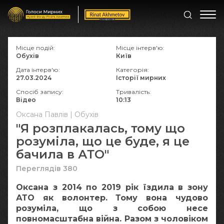
Місце подій:
Місце інтерв'ю:
Обухів
Київ
Дата інтерв'ю:
Категорія:
27.03.2024
Історії мирних
Спосіб запису:
Тривалість:
Відео
10:13
Оксана Павлів | Обухів
"Я розплакалась, тому що
розуміла, що це буде, я це
бачила в АТО"
Переглядів 380
Оксана з 2014 по 2019 рік їздила в зону
АТО як волонтер. Тому вона чудово
розуміла, що з собою несе
повномасштабна війна. Разом з чоловіком