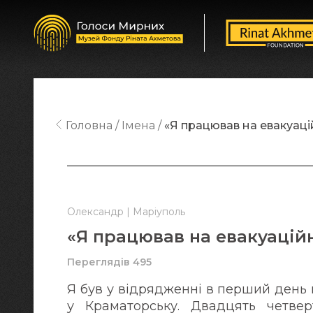
Головна
Імена
«Я працював на евакуаці
Олександр | Маріуполь
«Я працював на евакуацій
Переглядів 495
Я був у відрядженні в перший день 
у Краматорську. Двадцять четвер