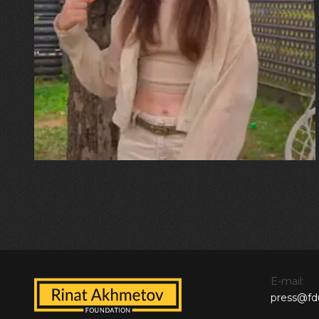
30.07.2026
Калина, Дарина та Віра Папроцькі
"Хвиля була, як від моря,
прозора і велика… Я ледве
встигла схопити племінницю"
E-mail:
press@fd