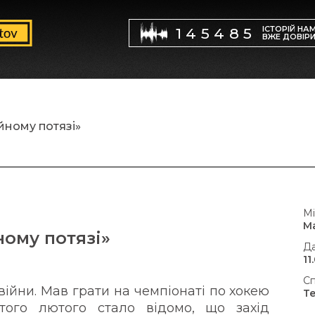
ІСТОРІЙ НА
145485
ВЖЕ ДОВІР
йному потязі»
Мі
М
ному потязі»
Да
11
Сп
війни. Мав грати на чемпіонаті по хокею
Т
того лютого стало відомо, що захід