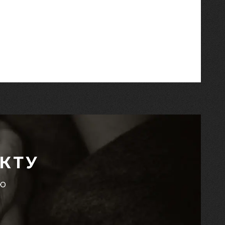
КТУ
єю