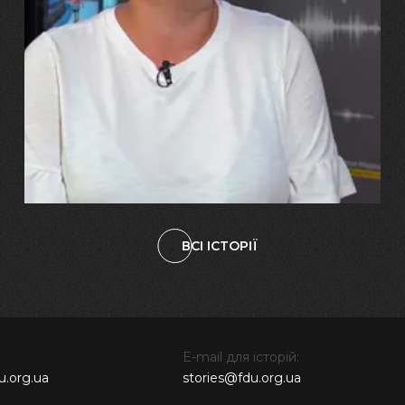
29.07.2026
Марина, Ваїд та Аміна Харченко
"Попри всі втрати, ми не
зламалися: тепер я бачу
свого вбитого чоловіка у
наших дітях"
ВСІ ІСТОРІЇ
E-mail для історій:
u.org.ua
stories@fdu.org.ua