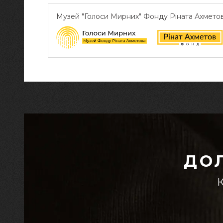
Музей "Голоси Мирних" Фонду Ріната Ахмето
ДО
К