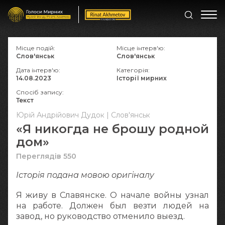
Місце подій:
Місце інтерв'ю:
Слов'янськ
Слов'янськ
Дата інтерв'ю:
Категорія:
14.08.2023
Історії мирних
Спосіб запису:
Текст
Юрій Андрійович Дудок | Слов'янськ
«Я никогда не брошу родной
дом»
Переглядів 550
Історія подана мовою оригіналy
Я живу в Славянске. О начале войны узнал
на работе. Должен был везти людей на
завод, но руководство отменило выезд.