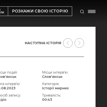
М
РОЗКАЖИ СВОЮ ІСТОРІЮ
ИЛИ
НАСТУПНА ІСТОРІЯ
сце подій:
Місце інтерв'ю:
лов'янськ
Слов'янськ
та інтерв'ю:
Категорія:
.08.2023
Історії мирних
осіб запису:
Тривалість:
удіо
00:43