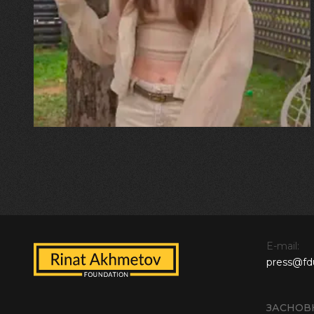
"Хвиля була, як від моря,
прозора і велика… Я ледве
встигла схопити племінницю"
E-mail:
press@fd
ЗАСНОВ