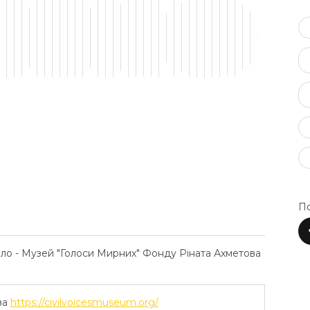
По
ело - Музей "Голоси Мирних" Фонду Ріната Ахметова
ва
https://civilvoicesmuseum.org/