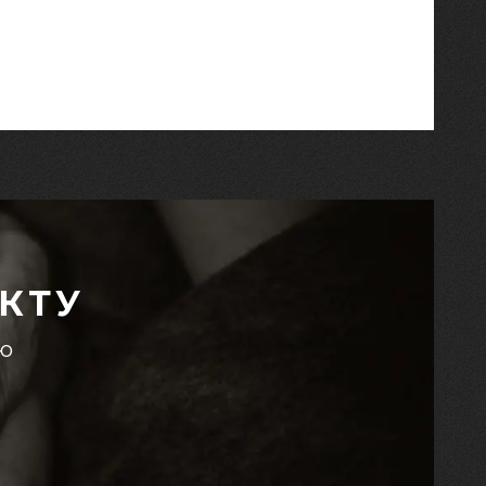
КТУ
єю