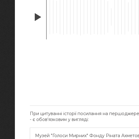
При цитуванні історії посилання на першоджер
- є обов‘язковим у вигляді:
Музей "Голоси Мирних" Фонду Ріната Ахмето