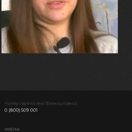
"Я перенесла 11 операцій, та
плакала від фантомного
болю. Але маленька донька
бере за руку і змушує йти
далі"
Номер гарячої лінії (безкоштовно):
0 (800) 509 001
ІМЕНА