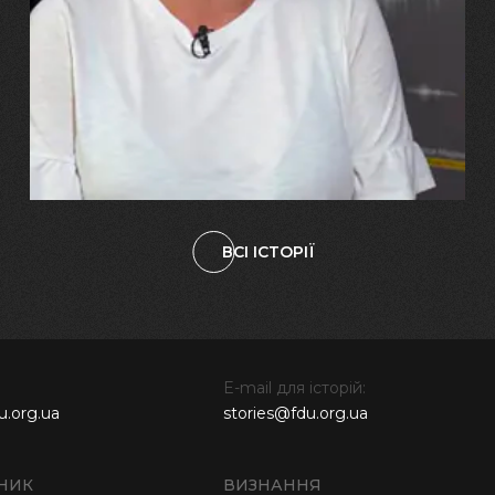
"Попри всі втрати, ми не
зламалися: тепер я бачу
свого вбитого чоловіка у
наших дітях"
ВСІ ІСТОРІЇ
E-mail для історій:
u.org.ua
stories@fdu.org.ua
НИК
ВИЗНАННЯ