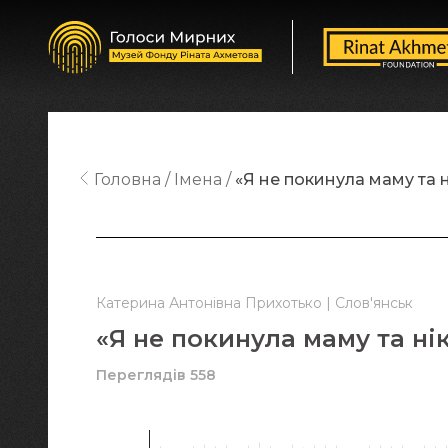
Головна
Імена
«Я не покинула маму та н
Катерина Антонівна Прихотько | Слов'янськ
«Я не покинула маму та ні
Переглядів 558