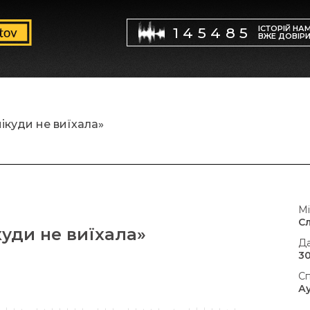
ІСТОРІЙ НА
145485
ВЖЕ ДОВІР
ікуди не виїхала»
Мі
С
куди не виїхала»
Да
30
Сп
А