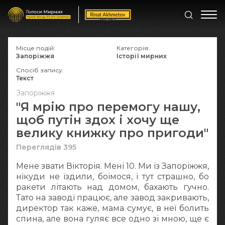
Місце подій:
Категорія:
Запоріжжя
Історії мирних
Спосіб запису:
Текст
Запоріжжя
"Я мрію про перемогу нашу,
щоб путін здох і хочу ще
велику книжку про пригоди"
Переглядів 395
Мене звати Вікторія. Мені 10. Ми із Запоріжжя,
нікуди не їздили, боїмося, і тут страшно, бо
ракети літають над домом, бахають гучно.
Тато на заводі працює, але завод закривають,
директор так каже, мама сумує, в неї болить
спина, але вона гуляє все одно зі мною, ще є