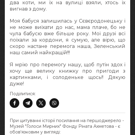
два коти, ми їх на вулиці взяли, хтось їх
вигнав з дому.
Моя бабуся залишилась у Сєвєродонецьку і
не може виїхати до нас, мама плаче, бо не
чула бабусю вже більше року. Мої друзі всі
поїхали за кордони, я сумую, але вірю, що
скоро настане перемога наша, Зеленський
наш самий найкращій!!!
Я мрію про перемогу нашу, щоб путін здох і
хочу ще велику книжку про пригоди з
картинками, і солоденьке щось!! Дякую
дуже!
Поділитися:
При цитуванні історії посилання на першоджерело -
Музей "Голоси Мирних" Фонду Ріната Ахметова - є
обов‘язковим у вигляді: