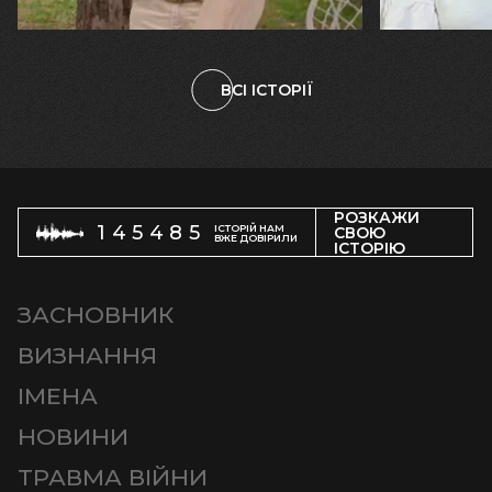
племінницю"
чоловіка у
ВСІ ІСТОРІЇ
РОЗКАЖИ
145485
ІСТОРІЙ НАМ
СВОЮ
ВЖЕ ДОВІРИЛИ
ІСТОРІЮ
ЗАСНОВНИК
ВИЗНАННЯ
ІМЕНА
НОВИНИ
ТРАВМА ВІЙНИ