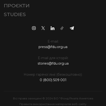
ПРОЄКТИ
STUDIES
E-mail:
press@fdu.org.ua
E-mail для історій:
stories@fdu.org.ua
Номер гарячої лінії (безкоштовно):
0 (800) 509 001
Всі права захищені © 2024 БО "Фонд Ріната Ахметова
Правила використання матеріалів веб-сайту