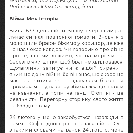
Вчителька, що надихнула на написання –
Рабчевська Юлія Олександрівна
Війна. Моя історія
Війна. 633 день війни. Знову в черговий раз
лунає сигнал повітряної тривоги. Знову я з
молодшим братом біжимо у коридор, де вже
на нас чекає ковдра. Ми говоримо про різне
про те, що ми лежимо, як на морі чи на
березі річки влітку, щоб брат не хвилювався.
Щохвилини запитує чи є відбій сирени і
який це день війни, бо він знає, що скоро це
має закінчитися. Сон…. здавалося б сон… я
прокинуся і буду знову збиратися до школи
на навчання, а потім на танці. Стоп, ні - це
реальність. Перегорну сторінку свого життя
на 633 днів тому.
24 лютого у мене закарбується назавжди в
пам’яті. Софіє, доню, розпочалася війна…Ось
з такими словами на ранок 24 лютого, мене