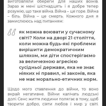
виготовляли обереги для наших воїнів.
Зараз ж мені шістнадцять і я добре тепер
розумію, що таке війна. Війна – це горе. Війна
– біль. Війна – це смерть. Кожного дня я
замислююсь над питанням:
як можна воювати у сучасному
світі? Коли на дворі 21 століття,
коли можна будь-які проблеми
вирішити демократичним
шляхом, ми діти спостерігаємо
за величезною агресією
сусідньої держави, яка не знає
ніяких ні правил, ні законів, яка
не має морально-етичних норм.
Щодо мого ставлення до війни, то воно
вкрай негативне. Війни калічать людські
долі. Сенс життя людини полягає в тому, щоб
творити добро, сіяти любов і мир у світі.