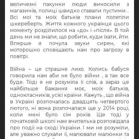
величезні пакунки люди виносили з
магазинів, полиці швидко ставали пустими…
Всі мої та моїх батьків плани полетіли
шкереберть. Життя кожного українця цього
моменту розділилося на «до» і «після». В той
день ми не знали, що робити, куди їхати, йти.
Вперше я почула звуки сирен, які
моторошно сповіщають нам про загрозу в
повітрі.
Війна – це страшне лихо. Колись бабуся
говорила нам аби не було війни , а так все
буде. Тоді я не розуміла її слів, а зараз це
найбільше бажання моє, моїх батьків,
однокласників, усієї країни. Кажуть , що війна
в Україні розпочалась двадцять четвертого
лютого, ні вона розпочалася ще у 2014 році,
коли мені було сім років. Ще тоді у
початковій школі нам вчителька розповідала
про події на сході України. І ми не розуміли,
але уважно слухали її, малювали малюнки та