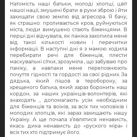
Натомість наші батьки, молоді хлопці, цвіт
нашої нації, змушені брати в руки зброю і йти
захищати свою землю від агресора. Я бачу,
як страшно: проливається кров, руйнуються
міста, люди вимушено стають біженцями. В
перші дні відчувала, як паніка захопила мене
від такої кількості новин і перечитки
інформації. В наступні дні я з мамою ходила
перебирати речі для біженців, плести
маскувальні сітки, зрозуміла , що забуваю про
паніку, а навпаки мене переповнюють
почуття гідності та гордості за свої рідних. За
дядька, який пішов в тероборону, за
хрещеного батька, який зараз боронить наш
кордон, за наших українців-волонтерів, які
знаходять , допомагають усім необхідним
для біженців та воїнів, за всіх тих чоловіків і
молодих хлопців, які зараз захищають нашу
Україну. А ще почала з’являтися ненависть,
якась дика ненависть до «руского міра» і
всіх тих хто підтримує його.