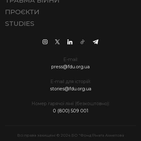
ТРАВМА ВІЙНИ
ПРОЄКТИ
STUDIES
E-mail:
press@fdu.org.ua
E-mail для історій:
stories@fdu.org.ua
Номер гарячої лінії (безкоштовно):
0 (800) 509 001
Всі права захищені © 2024 БО "Фонд Ріната Ахметова