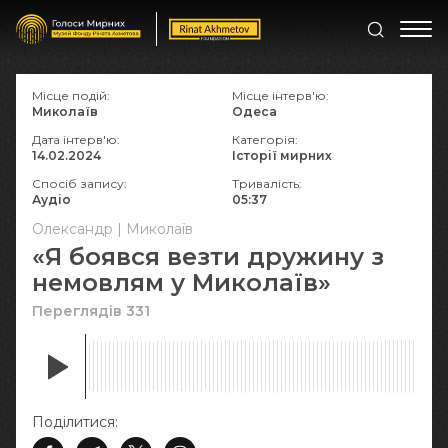
Місце подій:
Місце інтерв'ю:
Миколаїв
Одеса
Дата інтерв'ю:
Категорія:
14.02.2024
Історії мирних
Спосіб запису:
Тривалість:
Аудіо
05:37
Олександр | Миколаїв
«Я боявся везти дружину з
немовлям у Миколаїв»
Переглядів 331
Поділитися: