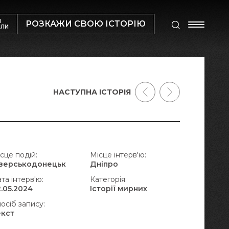
М
РОЗКАЖИ СВОЮ ІСТОРІЮ
ИЛИ
НАСТУПНА ІСТОРІЯ
сце подій:
Місце інтерв'ю:
іверськодонецьк
Дніпро
та інтерв'ю:
Категорія:
.05.2024
Історії мирних
осіб запису:
екст