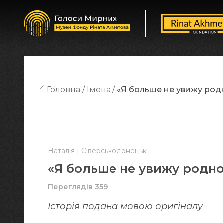
Головна
Імена
«Я больше не увижу род
Наталія | Сіверськодонецьк
«Я больше не увижу родн
Переглядів 359
Історія подана мовою оригіналy