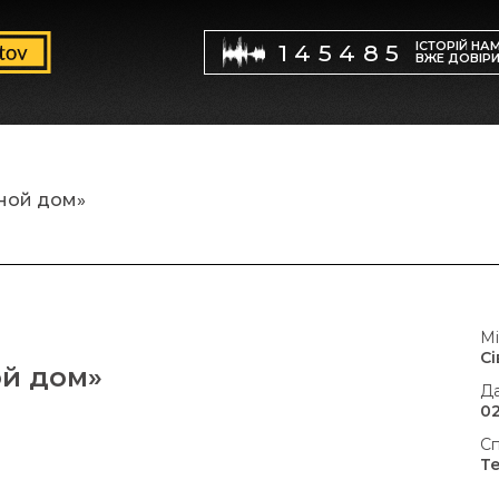
ІСТОРІЙ НА
145485
ВЖЕ ДОВІР
ной дом»
Мі
С
ой дом»
Да
02
Сп
Т