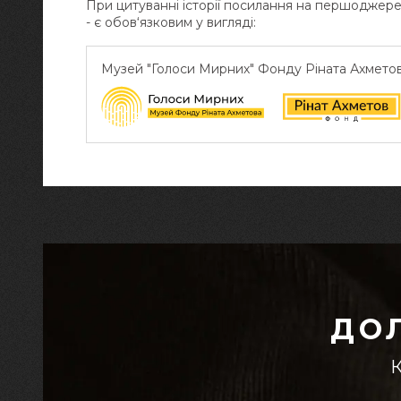
При цитуванні історії посилання на першоджер
- є обов‘язковим у вигляді:
Музей "Голоси Мирних" Фонду Ріната Ахмето
ДО
К