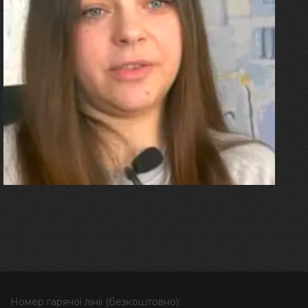
27.07.2026
Олександра Лініченко
"Я перенесла 11 операцій, та
плакала від фантомного
болю. Але маленька донька
бере за руку і змушує йти
далі"
Номер гарячої лінії (безкоштовно):