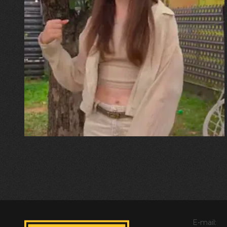
30.07.2026
Калина, Дарина та Віра Папроцькі
"Хвиля була, як від моря,
прозора і велика… Я ледве
встигла схопити племінницю"
E-mail: