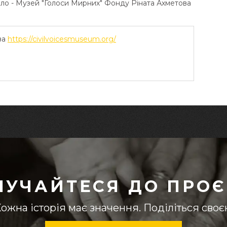
ело - Музей "Голоси Мирних" Фонду Ріната Ахметова
ва
https://civilvoicesmuseum.org/
ЛУЧАЙТЕСЯ ДО ПРОЄ
ожна історія має значення. Поділіться сво