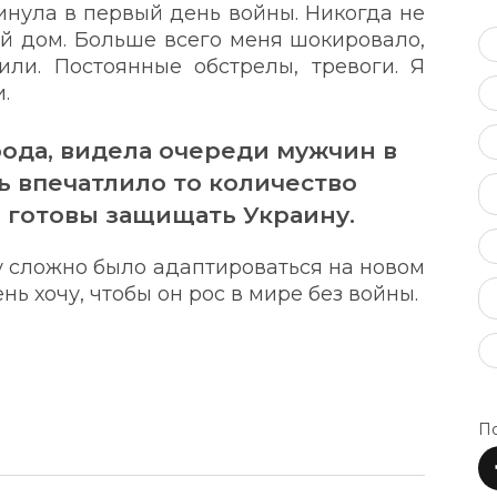
инула в первый день войны. Никогда не
й дом. Больше всего меня шокировало,
ли. Постоянные обстрелы, тревоги. Я
и.
рода, видела очереди мужчин в
ь впечатлило то количество
 готовы защищать Украину.
у сложно было адаптироваться на новом
нь хочу, чтобы он рос в мире без войны.
По