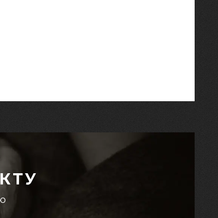
КТУ
єю