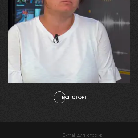
29.07.2026
Марина, Ваїд та Аміна Харченко
"Попри всі втрати, ми не
зламалися: тепер я бачу
свого вбитого чоловіка у
наших дітях"
ВСІ ІСТОРІЇ
E-mail для історій: