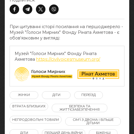
Поділитися:
При цитуванні історії посилання на першоджерело -
Музей "Голоси Мирних" Фонду Ріната Ахметова - є
обов‘язковим у вигляді:
Музей "Голоси Мирних" Фонду Ріната
Ахметова
https://civilvoicesmuseum.org/
ЖІНКИ
ДІТИ
ПЕРЕЇЗД
ВТРАТА БЛИЗЬКИХ
БЕЗПЕКА ТА
ЖИТТЄЗАБЕЗПЕЧЕННЯ
НЕПРОДОВОЛЬЧІ ТОВАРИ
СІМ'Ї З ДВОМА І БІЛЬШЕ
ДІТЬМИ
ДІТИ
ПЕРШИЙ ДЕНЬ ВІЙНИ
БІЖЕНЦІ