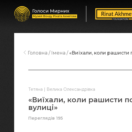
Головна
Імена
«Виїхали, коли рашисти 
Тетяна | Велика Олександрівка
«Виїхали, коли рашисти п
вулиці»
Переглядів 195