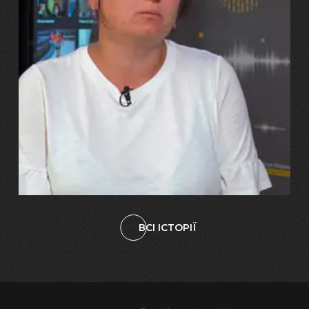
29.07.2026
Марина, Ваїд та Аміна Харченко
"Попри всі втрати, ми не
зламалися: тепер я бачу
свого вбитого чоловіка у
наших дітях"
ВСІ ІСТОРІЇ