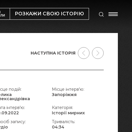
М
РОЗКАЖИ СВОЮ ІСТОРІЮ
ИЛИ
НАСТУПНА ІСТОРІЯ
сце подій:
Місце інтерв'ю:
елика
Запоріжжя
лександрівка
та інтерв'ю:
Категорія:
.09.2022
Історії мирних
осіб запису:
Тривалість:
удіо
04:34