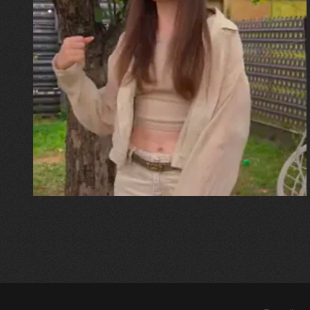
30.07.2026
Калина, Дарина та Віра Папроцькі
"Хвиля була, як від моря,
прозора і велика… Я ледве
встигла схопити племінницю"