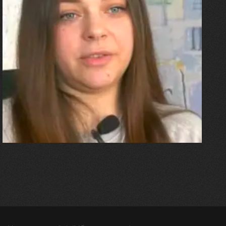
27.07.2026
Олександра Лініченко
"Я перенесла 11 операцій, та
плакала від фантомного
болю. Але маленька донька
бере за руку і змушує йти
далі"