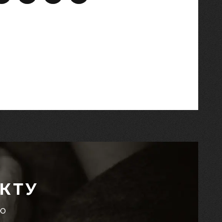
КТУ
єю