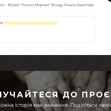
ело - Музей "Голоси Мирних" Фонду Ріната Ахметова
ва
https://civilvoicesmuseum.org/
ЛУЧАЙТЕСЯ ДО ПРОЄ
ожна історія має значення. Поділіться сво