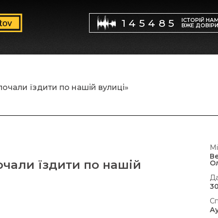
ІСТОРІЙ НА
145485
ВЖЕ ДОВІР
почали їздити по нашій вулиці»
Мі
В
очали їздити по нашій
О
Да
30
Сп
А