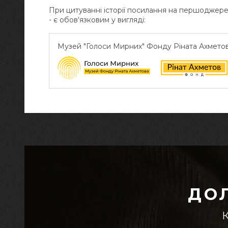
При цитуванні історії посилання на першоджер
- є обов‘язковим у вигляді:
Музей "Голоси Мирних" Фонду Ріната Ахмето
ДО
К