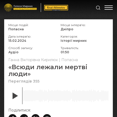
Місце подій:
Місце інтерв'ю:
Попасна
Дніпро
Дата інтерв'ю:
Категорія:
15.02.2024
Історії мирних
Спосіб запису:
Тривалість:
Аудіо
01:50
Ганна Вікторівна Кирилюк | Попасна
«Всюди лежали мертві
люди»
Переглядів 355
Поділитися: