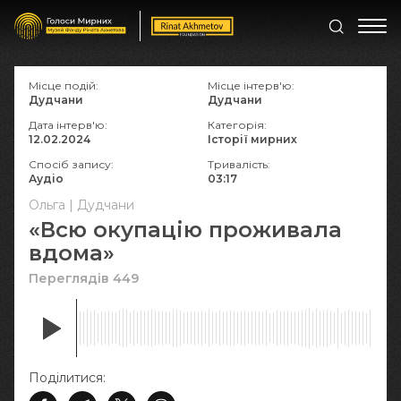
Місце подій:
Місце інтерв'ю:
Дудчани
Дудчани
Дата інтерв'ю:
Категорія:
12.02.2024
Історії мирних
Спосіб запису:
Тривалість:
Аудіо
03:17
Ольга | Дудчани
«Всю окупацію проживала
вдома»
Переглядів 449
Поділитися: