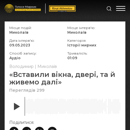
Місце подій:
Місце інтерв'ю:
Миколаїв
Миколаїв
Дата інтерв'ю:
Категорія:
09.05.2023
Історії мирних
Спосіб запису:
Тривалість:
Аудіо
01:09
Володимир | Миколаїв
«Вставили вікна, двері, та й
живемо далі»
Переглядів 299
Поділитися: