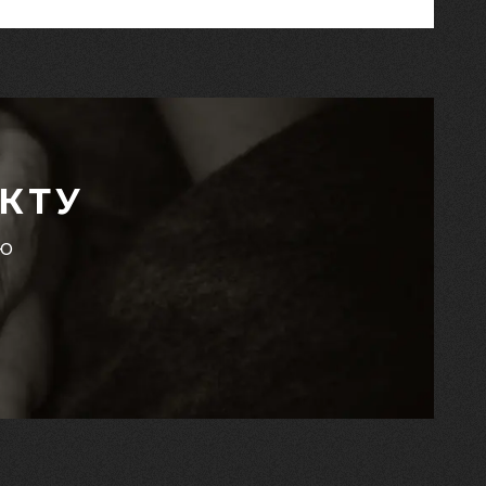
КТУ
єю