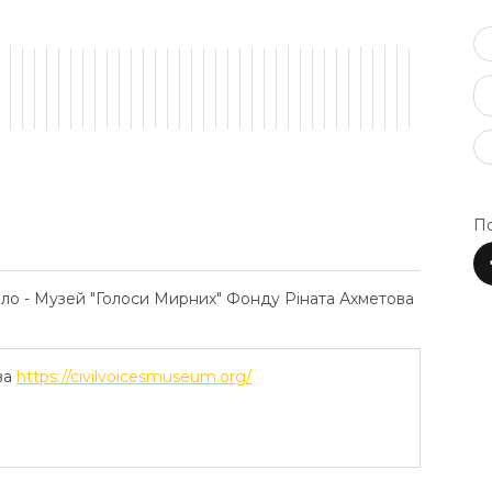
По
ело - Музей "Голоси Мирних" Фонду Ріната Ахметова
ва
https://civilvoicesmuseum.org/