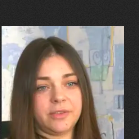
27.07.2026
Олександра Лініченко
"Я перенесла 11 операцій, та
плакала від фантомного
болю. Але маленька донька