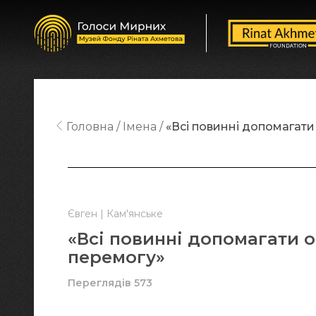
Головна
Імена
«Всі повинні допомагати
Євген | Кам'янське
«Всі повинні допомагати о
перемогу»
Переглядів 573