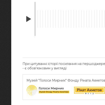
При цитуванні історії посилання на першоджер
- є обов‘язковим у вигляді:
Музей "Голоси Мирних" Фонду Ріната Ахмето