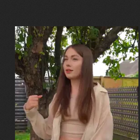
30.07.2026
Калина, Дарина та Віра Папроцькі
"Хвиля була, як від моря,
прозора і велика… Я ледве
встигла схопити племінницю"