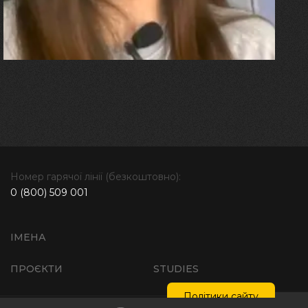
бере за руку і змушує йти
далі"
Номер гарячої лінії (безкоштовно):
0 (800) 509 001
ІМЕНА
ПРОЄКТИ
STUDIES
Політики сайту