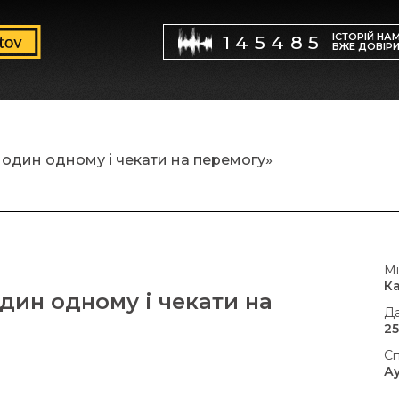
ІСТОРІЙ НА
145485
ВЖЕ ДОВІР
 один одному і чекати на перемогу»
Мі
К
дин одному і чекати на
Да
25
Сп
А