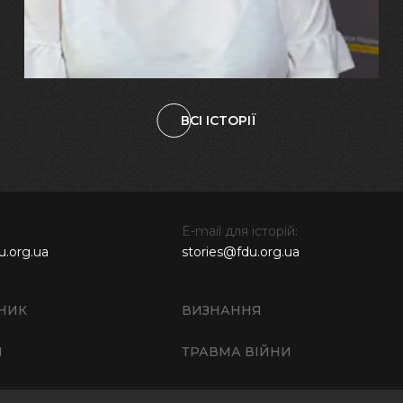
наших дітях"
ВСІ ІСТОРІЇ
E-mail для історій:
u.org.ua
stories@fdu.org.ua
НИК
ВИЗНАННЯ
И
ТРАВМА ВІЙНИ