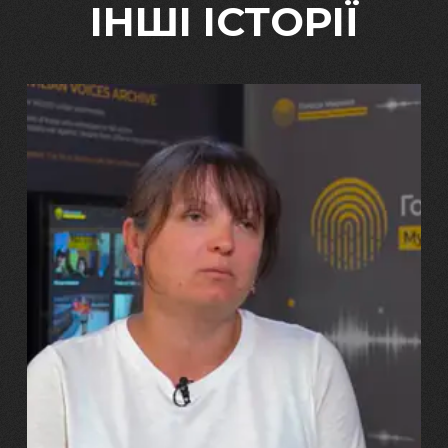
ІНШІ ІСТОРІЇ
29.07.2026
Марина, Ваїд та Аміна Харченко
"Попри всі втрати, ми не
зламалися: тепер я бачу
свого вбитого чоловіка у