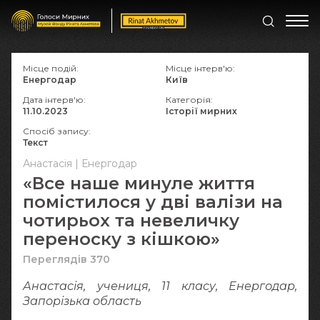
Місце подій:
Місце інтерв'ю:
Енергодар
Київ
Дата інтерв'ю:
Категорія:
11.10.2023
Історії мирних
Спосіб запису:
Текст
Анастасія | Енергодар
«Все наше минуле життя
помістилося у дві валізи на
чотирьох та невеличку
переноску з кішкою»
Переглядів 370
Анастасія, учениця, 11 класу, Енергодар,
Запорізька область