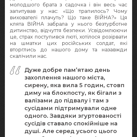
молодшого брата з садочка і він весь час
запитував у нас: «Що трапилось? Чому
вихователі плачуть? Що таке ВІЙНА?» Ця
клята ВІЙНА забрала у нього безтурботне
дитинство, відчуття безпеки. Усвідомлюючи
це, страх поступився люті, хотілося розірвати
на шматки цих російських солдат, які
вторглись до нашого дому та назавжди
скалічили нас.
Дуже добре пам’ятаю день
захоплення нашого міста,
сирену, яка вила 5 годин, стовп
диму на блокпосту, як бігали з
валізами до підвалу і там з
сусідами підтримували одне
одного. Завдяки згуртованості
сусідів ставало спокійніше на
душі. Але серед усього цього