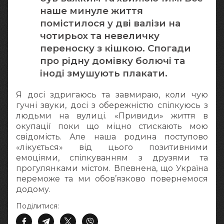
наше минуле життя
помістилося у дві валізи на
чотирьох та невеличку
переноску з кішкою. Спогади
про рідну домівку болючі та
іноді змушують плакати.
Я досі здригаюсь та завмираю, коли чую
гучні звуки, досі з обережністю спілкуюсь з
людьми на вулиці. «Привиди» життя в
окупації поки що міцно стискають мою
свідомість. Але наша родина поступово
«лікується» від цього позитивними
емоціями, спілкуванням з друзями та
прогулянками містом. Впевнена, що Україна
переможе та ми обов’язково повернемося
додому.
Поділитися: