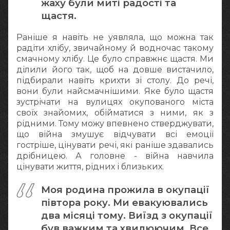
жаху були миті радості та
щастя.
Раніше я навіть не уявляла, що можна так
радіти хлібу, звичайному й водночас такому
смачному хлібу. Це було справжнє щастя. Ми
ділили його так, щоб на довше вистачило,
підбирали навіть крихти зі столу. До речі,
вони були найсмачнішими. Яке було щастя
зустрічати на вулицях окупованого міста
своїх знайомих, обійматися з ними, як з
рідними. Тому можу впевнено стверджувати,
що війна змушує відчувати всі емоції
гостріше, цінувати речі, які раніше здавались
дрібницею. А головне - війна навчила
цінувати життя, рідних і близьких.
Моя родина прожила в окупації
півтора року. Ми евакуювались
два місяці тому. Виїзд з окупації
був важким та хвилюючим. Все