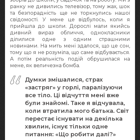
ранку не дивились телевізор, тому жах, шок
та безпорадність ще не торкнулись нашої
свідомості. У мене це відбулось, коли я
прийшла до школи. Дорослі мали якийсь
дивний вираз обличчя, однокласники
ділилися одне з одним страшними
новинами. На мить мені здалося, що це сон,
тому що я не розуміла, що саме відбувається.
А потім реальність подій обрушилася на
мене, як величезна бомба.
Думки змішалися, страх
«застряг» у горлі, паралізуючи
все тіло. Ці відчуття мені вже
були знайомі. Таке я відчувала,
коли втратила мого батька. Світ
перестає існувати на декілька
хвилин, існує тільки одне
питання: «Що робити далі?»