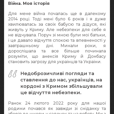
Війна. Моя історія
Для мене війна почалась ще в далекому
2014 році. Тоді мені було 6 років і я дуже
хвилювалась за своїх бабусю та дідуся, які
живуть у Криму. Але небезпеки для себе я
не відчувала. Поруч зі мною були мої батьки,
і це давало відчуття спокою та впевненості у
завтрашньому дні. Минали роки, я
дорослішала та все більше починала
розуміти, що анексія Криму й Донбасу
становить загрозу для українців та України.
Недоброзичливі погляди та
ставлення до нас, українців, на
кордоні з Кримом збільшували
це відчуття небезпеки.
Ранок 24 лютого 2022 року для нашої
родини почався як завжди зі сніданку та
зборів до школи, у садочок та на роботу. Ми з