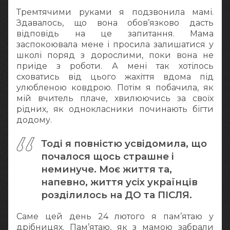
Тремтячими руками я подзвонила мамі.
Здавалось, що вона обов’язково дасть
відповідь на це запитання. Мама
заспокоювала мене і просила залишатися у
школі поряд з дорослими, поки вона не
приїде з роботи. А мені так хотілось
сховатись від цього жахіття вдома під
улюбленою ковдрою. Потім я побачила, як
мій вчитель плаче, хвилюючись за своїх
рідних, як однокласники починають бігти
додому.
Тоді я повністю усвідомила, що
почалося щось страшне і
неминуче. Моє життя та,
напевно, життя усіх українців
розділилось на ДО та ПІСЛЯ.
Саме цей день 24 лютого я пам’ятаю у
дрібницях. Пам’ятаю, як з мамою забрали