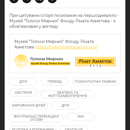
При цитуванні історії посилання на першоджерело -
Музей "Голоси Мирних" Фонду Ріната Ахметова - є
обов‘язковим у вигляді:
Музей "Голоси Мирних" Фонду Ріната
Ахметова
https://civilvoicesmuseum.org/
ДІТИ
ПЕРЕЇЗД
ПСИХОЛОГІЧНІ ТРАВМИ
ОБСТРІЛИ
БЕЗПЕКА ТА
ЖИТТЄЗАБЕЗПЕЧЕННЯ
ХАРЧУВАННЯ ДІТЕЙ
ДІТИ
ВНУТРІШНЬО ПЕРЕМІЩЕНІ
ЇЖА
ОСОБИ
РОЗЛУКА З БЛИЗЬКИМИ
ОКУПАЦІЯ