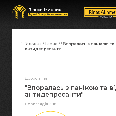
Головна
Імена
"Впоралась з панікою та
антидепресанти"
Добропілля
"Впоралась з панікою та 
антидепресанти"
Переглядів 298