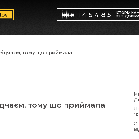
ІСТОРІЙ НА
145485
ВЖЕ ДОВІР
 відчаєм, тому що приймала
Мі
Д
відчаєм, тому що приймала
Да
10
Сп
В