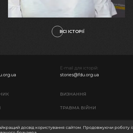
ВСІ ІСТОРІЇ
E-mail для історій:
u.org.ua
stories@fdu.org.ua
НИК
ВИЗНАННЯ
И
ТРАВМА ВІЙНИ
айкращий досвід користування сайтом. Продовжуючи роботу і
Правила використання матеріалів веб-сайту
Полі
 вашого браузера.