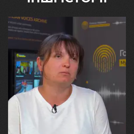
29.07.2026
Марина, Ваїд та Аміна Харченко
"Попри всі втрати, ми не
зламалися: тепер я бачу
свого вбитого чоловіка у
наших дітях"