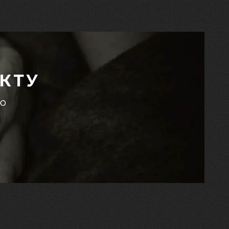
КТУ
єю