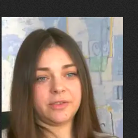
27.07.2026
Олександра Лініченко
"Я перенесла 11 операцій, та
плакала від фантомного
болю. Але маленька донька
бере за руку і змушує йти