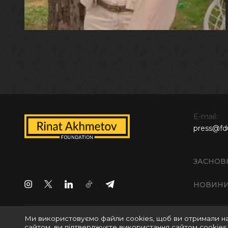
E-mail:
press@fd
ЗАСНОВ
НОВИН
Ми використовуємо файли cookies, щоб ви отримали н
Всі права захищені © 2024 БО "Фонд Ріната Ахметова
сайтом, ви підтверджуєте використання сайтом cookies