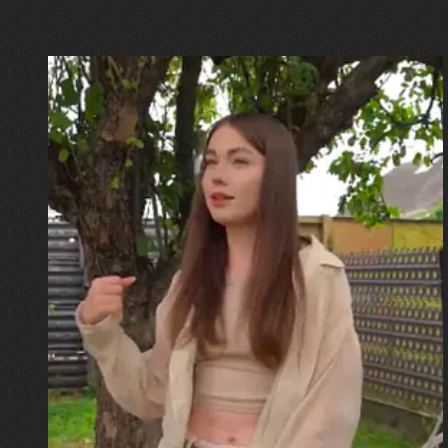
30.07.2026
Калина, Дарина та Віра Папроцькі
"Хвиля була, як від моря,
прозора і велика… Я ледве
встигла схопити племінницю"