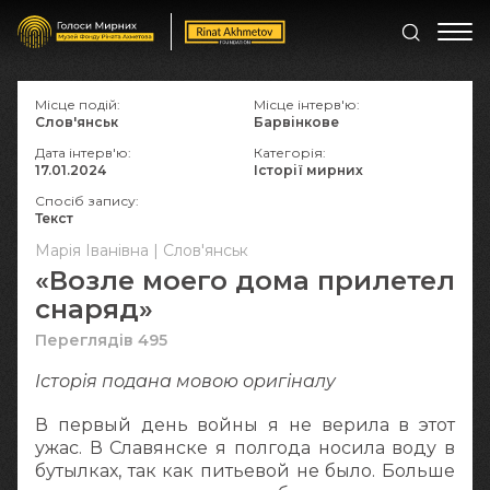
Місце подій:
Місце інтерв'ю:
Слов'янськ
Барвінкове
Дата інтерв'ю:
Категорія:
17.01.2024
Історії мирних
Спосіб запису:
Текст
Марія Іванівна | Слов'янськ
«Возле моего дома прилетел
снаряд»
Переглядів 495
Історія подана мовою оригіналy
В первый день войны я не верила в этот
ужас. В Славянске я полгода носила воду в
бутылках, так как питьевой не было. Больше