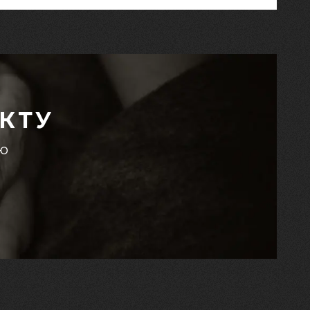
КТУ
єю