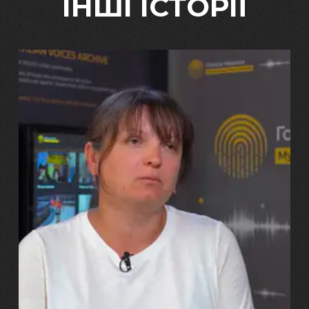
ІНШІ ІСТОРІЇ
29.07.2026
Марина, Ваїд та Аміна Харченко
"Попри всі втрати, ми не
зламалися: тепер я бачу
свого вбитого чоловіка у