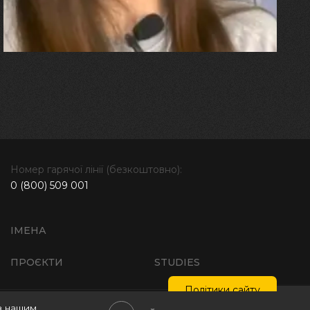
бере за руку і змушує йти
далі"
Номер гарячої лінії (безкоштовно):
0 (800) 509 001
ІМЕНА
ПРОЄКТИ
STUDIES
Політики сайту
з нашим