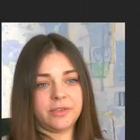
27.07.2026
Олександра Лініченко
"Я перенесла 11 операцій, та
плакала від фантомного
болю. Але маленька донька