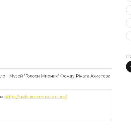
По
ело - Музей "Голоси Мирних" Фонду Ріната Ахметова
ва
https://civilvoicesmuseum.org/