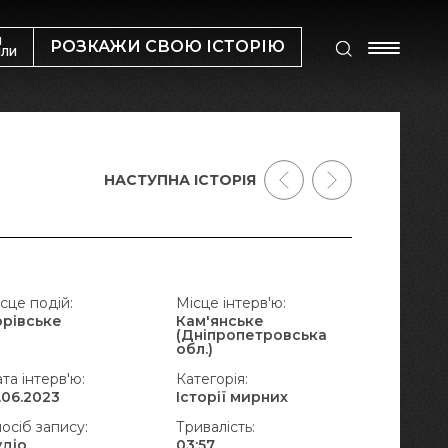
М
РОЗКАЖИ СВОЮ ІСТОРІЮ
ИЛИ
НАСТУПНА ІСТОРІЯ
сце подій:
Місце інтерв'ю:
орівське
Кам'янське
(Дніпропетровська
обл.)
та інтерв'ю:
Категорія:
.06.2023
Історії мирних
осіб запису:
Тривалість:
удіо
03:57