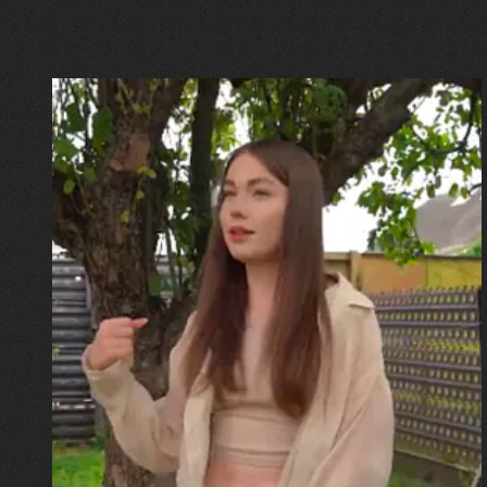
30.07.2026
Калина, Дарина та Віра Папроцькі
"Хвиля була, як від моря,
прозора і велика… Я ледве
встигла схопити племінницю"