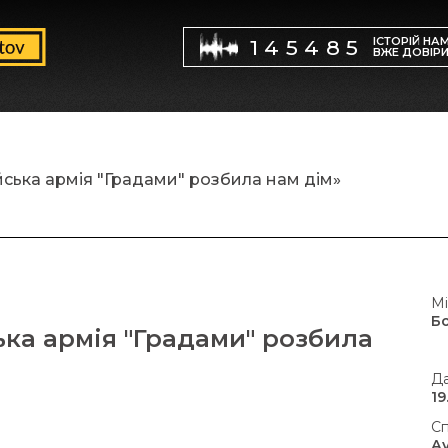
ІСТОРІЙ НА
145485
ВЖЕ ДОВІР
ська армія "Градами" розбила нам дім»
Мі
Б
ька армія "Градами" розбила
Да
19
Сп
А