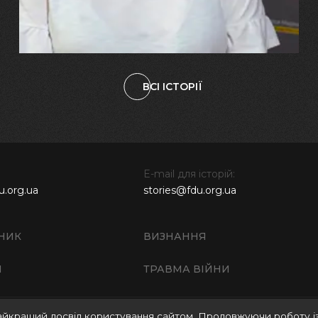
наших дітях"
ВСІ ІСТОРІЇ
E-mail для історій:
u.org.ua
stories@fdu.org.ua
НИК
ВИЗНАННЯ
И
ТРАВМА ВІЙНИ
айкращий досвід користування сайтом. Продовжуючи роботу і