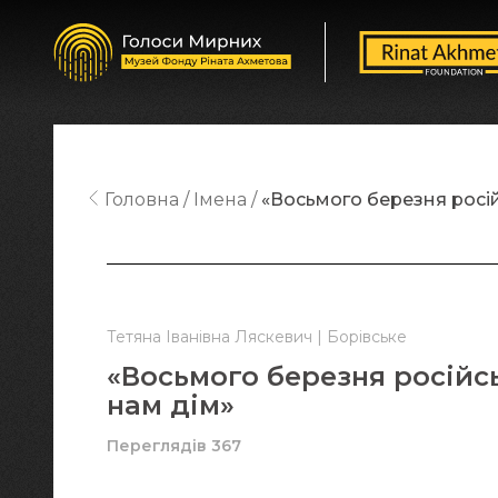
Головна
Імена
«Восьмого березня росій
Тетяна Іванівна Ляскевич | Борівське
«Восьмого березня російс
нам дім»
Переглядів 367