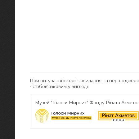
При цитуванні історії посилання на першоджер
- є обов‘язковим у вигляді:
Музей "Голоси Мирних" Фонду Ріната Ахмето