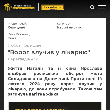
Місце подій:
Категорія:
Селидове
Історії мирних
Спосіб запису:
Текст
Любов | Селидове
"Ворог влучив у лікарню"
Переглядів 432
Життя Наталії та її сина Ярослава
відібрав російський обстріл міста
Селидового на Донеччині. Проти ночі 14
лютого 2024 року ворог влучив у
лікарню, де вони перебували. Також там
загинула вагітна жінка.