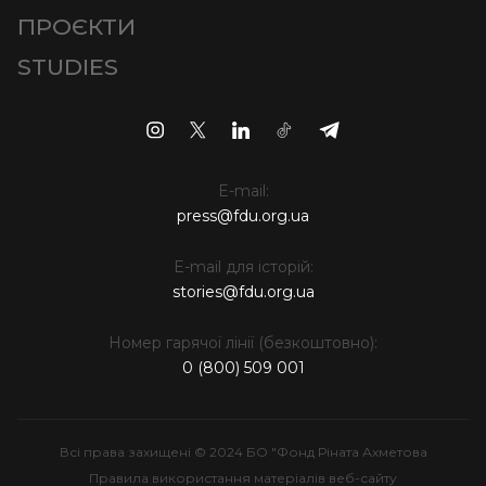
ПРОЄКТИ
STUDIES
E-mail:
press@fdu.org.ua
E-mail для історій:
stories@fdu.org.ua
Номер гарячої лінії (безкоштовно):
0 (800) 509 001
Всі права захищені © 2024 БО "Фонд Ріната Ахметова
Правила використання матеріалів веб-сайту