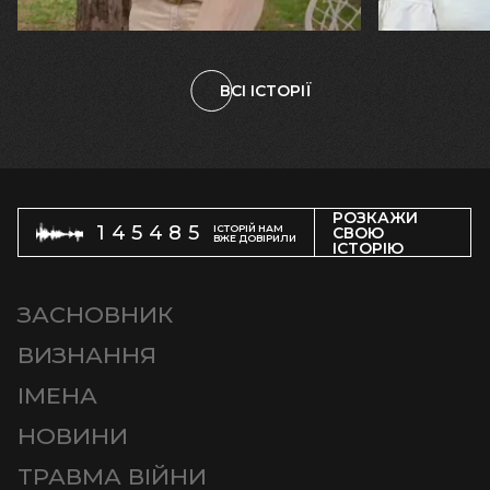
племінницю"
чоловіка у
ВСІ ІСТОРІЇ
РОЗКАЖИ
145485
ІСТОРІЙ НАМ
СВОЮ
ВЖЕ ДОВІРИЛИ
ІСТОРІЮ
ЗАСНОВНИК
ВИЗНАННЯ
ІМЕНА
НОВИНИ
ТРАВМА ВІЙНИ