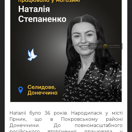
Наталії було 36 років. Народилася у місті
Гірник, що в Покровському районі
Донеччини. До повномасштабного
російського вторгнення працювала у