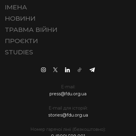
ІМЕНА
НОВИНИ
ТРАВМА ВІЙНИ
ПРОЄКТИ
STUDIES
E-mail:
press@fdu.org.ua
E-mail для історій:
stories@fdu.org.ua
Номер гарячої лінії (безкоштовно):