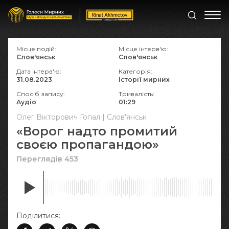
Місце подій:
Місце інтерв'ю:
Слов'янськ
Слов'янськ
Дата інтерв'ю:
Категорія:
31.08.2023
Історії мирних
Спосіб запису:
Тривалість:
Аудіо
01:29
Олег Вікторович Гопал | Слов'янськ
«Ворог надто промитий
своєю пропагандою»
Переглядів 453
Поділитися: