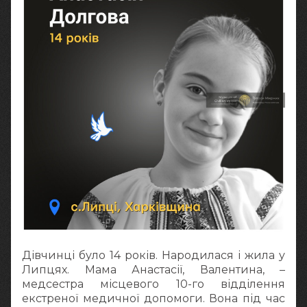
Дівчинці було 14 років. Народилася і жила у
Липцях. Мама Анастасії, Валентина, –
медсестра місцевого 10-го відділення
екстреної медичної допомоги. Вона під час