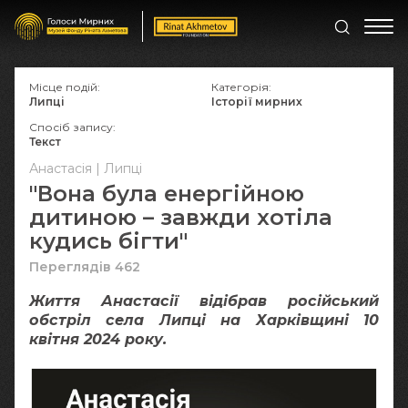
Місце подій:
Категорія:
Липці
Історії мирних
Спосіб запису:
Текст
Анастасія | Липці
"Вона була енергійною
дитиною – завжди хотіла
кудись бігти"
Переглядів 462
Життя Анастасії відібрав російський
обстріл села Липці на Харківщині 10
квітня 2024 року.