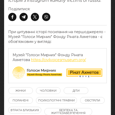
Історія з instagram каналу Victims of russia.
Поділитися:
При цитуванні історії посилання на першоджерело -
Музей "Голоси Мирних" Фонду Ріната Ахметова - є
обов‘язковим у вигляді:
Музей "Голоси Мирних" Фонду Ріната
Ахметова
https://civilvoicesmuseum.org/
ЖІНКИ
ЧОЛОВІКИ
ДІТИ
ПОРАНЕНІ
ПСИХОЛОГІЧНІ ТРАВМИ
ОБСТРІЛИ
ВТРАТА БЛИЗЬКИХ
БЕЗПЕКА ТА
ЖИТТЄЗАБЕЗПЕЧЕННЯ