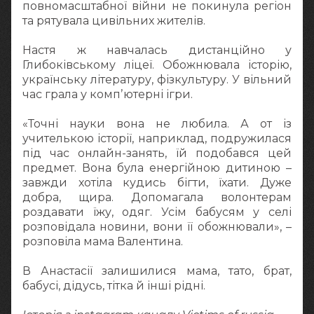
повномасштабної війни не покинула регіон
та рятувала цивільних жителів.
Настя ж навчалась дистанційно у
Глибоківському ліцеї. Обожнювала історію,
українську літературу, фізкультуру. У вільний
час грала у компʼютерні ігри.
«Точні науки вона не любила. А от із
учителькою історії, наприклад, подружилася
під час онлайн-занять, їй подобався цей
предмет. Вона була енергійною дитиною –
завжди хотіла кудись бігти, їхати. Дуже
добра, щира. Допомагала волонтерам
роздавати їжу, одяг. Усім бабусям у селі
розповідала новини, вони її обожнювали», –
розповіла мама Валентина.
В Анастасії залишилися мама, тато, брат,
бабусі, дідусь, тітка й інші рідні.