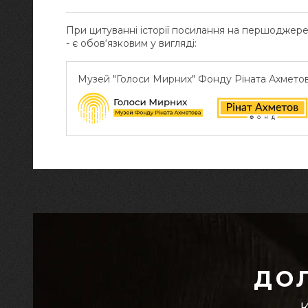
При цитуванні історії посилання на першоджер
- є обов‘язковим у вигляді:
Музей "Голоси Мирних" Фонду Ріната Ахмето
ДО