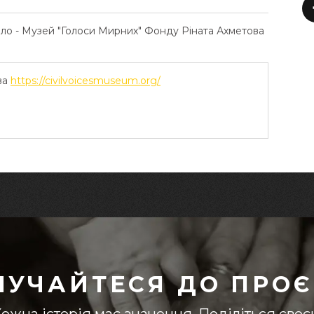
ело - Музей "Голоси Мирних" Фонду Ріната Ахметова
ва
https://civilvoicesmuseum.org/
ЛУЧАЙТЕСЯ ДО ПРОЄ