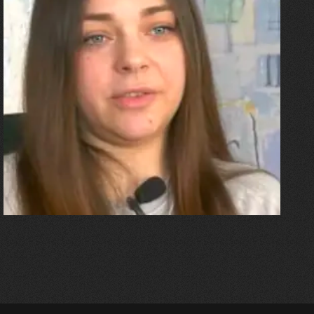
27.07.2026
Олександра Лініченко
"Я перенесла 11 операцій, та
плакала від фантомного
болю. Але маленька донька
бере за руку і змушує йти
далі"