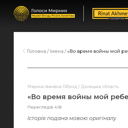
Головна
Імена
«Во время войны мой ре
Марина Іванівна Обіход | Донецька область
«Во время войны мой ребе
Переглядів 418
Історія подана мовою оригіналy