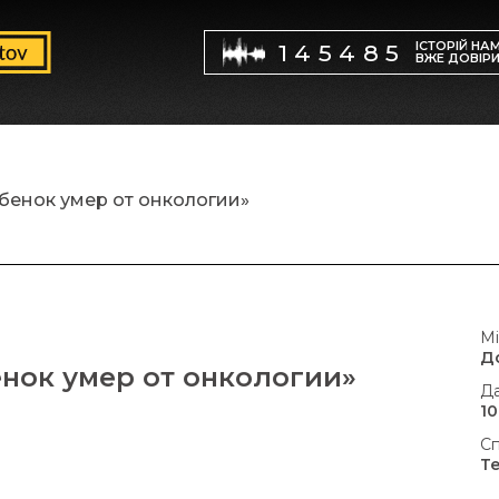
ІСТОРІЙ НА
145485
ВЖЕ ДОВІР
бенок умер от онкологии»
Мі
Д
нок умер от онкологии»
Да
10
Сп
Т