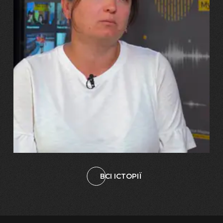
29.07.2026
Марина, Ваїд та Аміна Харченко
"Попри всі втрати, ми не
зламалися: тепер я бачу
свого вбитого чоловіка у
наших дітях"
ВСІ ІСТОРІЇ