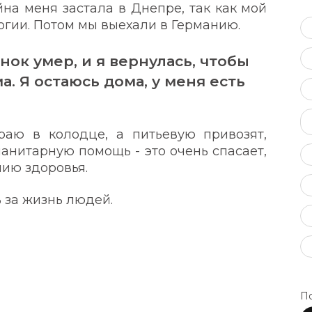
йна меня застала в Днепре, так как мой
огии. Потом мы выехали в Германию.
нок умер, и я вернулась, чтобы
. Я остаюсь дома, у меня есть
раю в колодце, а питьевую привозят,
манитарную помощь - это очень спасает,
янию здоровья.
 за жизнь людей.
По