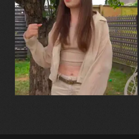
30.07.2026
Калина, Дарина та Віра Папроцькі
"Хвиля була, як від моря,
прозора і велика… Я ледве
встигла схопити племінницю"