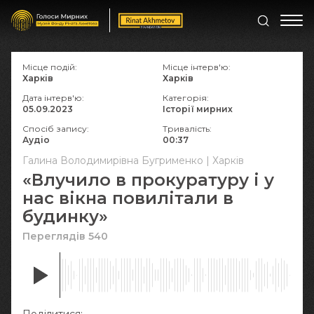
Місце подій:
Місце інтерв'ю:
Харків
Харків
Дата інтерв'ю:
Категорія:
05.09.2023
Історії мирних
Спосіб запису:
Тривалість:
Аудіо
00:37
Галина Володимирівна Бугрименко | Харків
«Влучило в прокуратуру і у
нас вікна повилітали в
будинку»
Переглядів 540